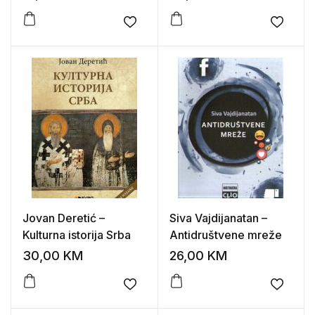
Add to wishlist
Add to
Jovan Deretić –
Siva Vajdijanatan –
Kulturna istorija Srba
Antidruštvene mreže
30,00
KM
26,00
KM
Add to wishlist
Add to