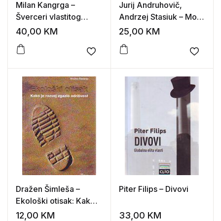
Milan Kangrga –
Jurij Andruhovič,
Šverceri vlastitog
Andrzej Stasiuk – Moja
života
Europa
40,00
KM
25,00
KM
Add to wishlist
Add to
Dražen Šimleša –
Piter Filips – Divovi
Ekološki otisak: Kako
je razvoj zgazio
12,00
KM
33,00
KM