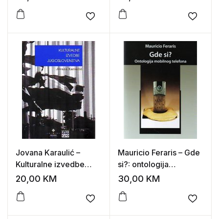
Add to wishlist
Add to
Jovana Karaulić –
Mauricio Feraris – Gde
Kulturalne izvedbe
si?: ontologija
jugoslovenstva
mobilnog telefona
20,00
KM
30,00
KM
Add to wishlist
Add to