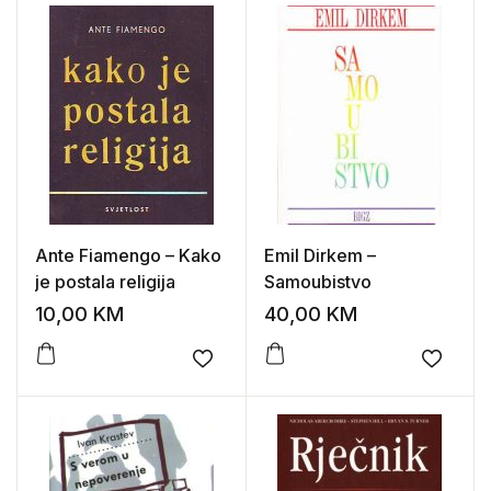
Ante Fiamengo – Kako
Emil Dirkem –
je postala religija
Samoubistvo
10,00
KM
40,00
KM
Add to wishlist
Add to