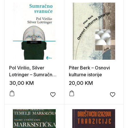
Pol Virilio, Silver
Piter Berk – Osnovi
Lotringer – Sumračno
kulturne istorije
svanuće
30,00
KM
20,00
KM
Add to wishlist
Add to