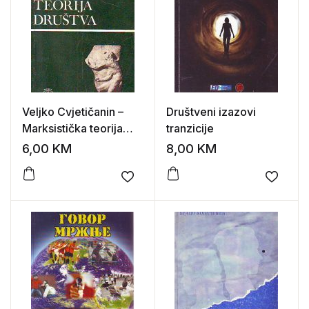
Veljko Cvjetičanin –
Društveni izazovi
Marksistička teorija
tranzicije
društva
6,00
KM
8,00
KM
Add to wishlist
Add to