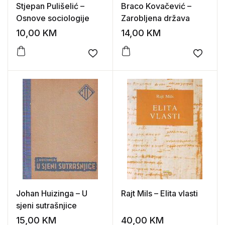
Stjepan Pulišelić –
Braco Kovačević –
Osnove sociologije
Zarobljena država
10,00
KM
14,00
KM
Add to wishlist
Add to
Johan Huizinga – U
Rajt Mils – Elita vlasti
sjeni sutrašnjice
15,00
KM
40,00
KM