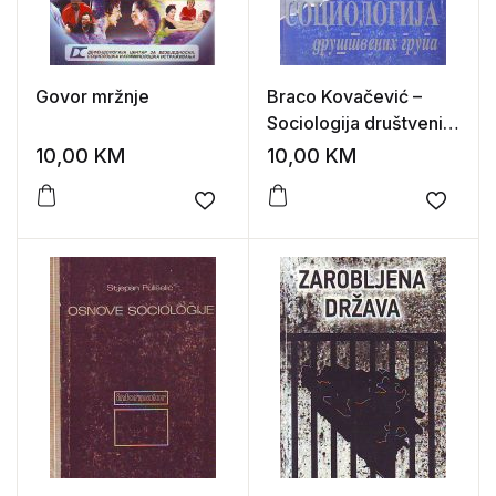
Govor mržnje
Braco Kovačević –
Sociologija društvenih
grupa
10,00
KM
10,00
KM
Add to wishlist
Add to