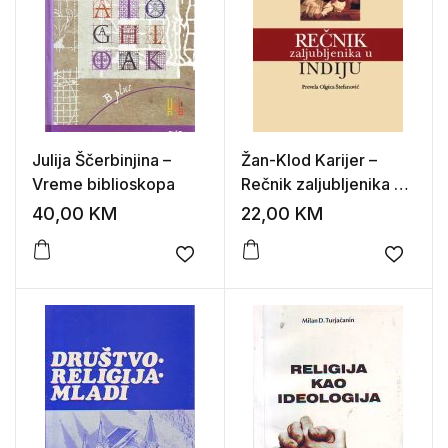
Julija Ščerbinjina –
Žan-Klod Karijer –
Vreme biblioskopa
Rečnik zaljubljenika u
Indiju
40,00
KM
22,00
KM
Add to wishlist
Add to