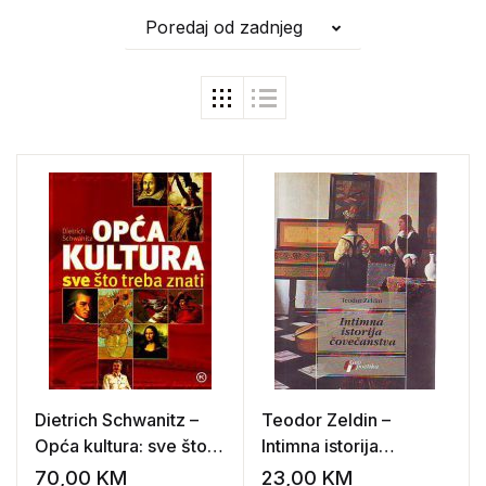
Poredaj od zadnjeg
Dietrich Schwanitz –
Teodor Zeldin –
Opća kultura: sve što
Intimna istorija
treba znati
čovečanstva
70,00
KM
23,00
KM