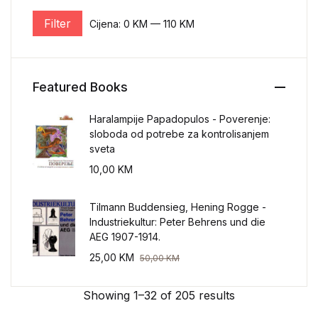
Filter
Cijena:
0 KM
—
110 KM
Minimalna cijena
Maksimalna cijena
Featured Books
Haralampije Papadopulos - Poverenje:
sloboda od potrebe za kontrolisanjem
sveta
10,00
KM
Tilmann Buddensieg, Hening Rogge -
Industriekultur: Peter Behrens und die
AEG 1907-1914.
25,00
KM
50,00
KM
Showing 1–32 of 205 results