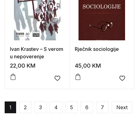
Ivan Krastev – S verom
Rječnik sociologije
u nepoverenje
22,00
KM
45,00
KM
Add to wishlist
Add to
1
2
3
4
5
6
7
Next