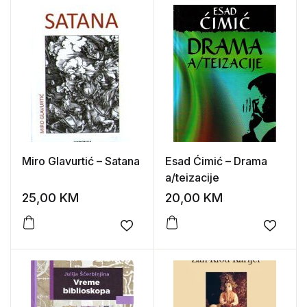
Miro Glavurtić – Satana
Esad Ćimić – Drama
a/teizacije
25,00
KM
20,00
KM
Add to wishlist
Add to