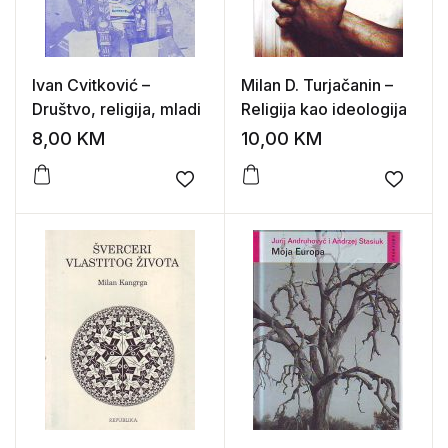
Ivan Cvitković –
Milan D. Turjačanin –
Društvo, religija, mladi
Religija kao ideologija
8,00
KM
10,00
KM
Add to wishlist
Add to