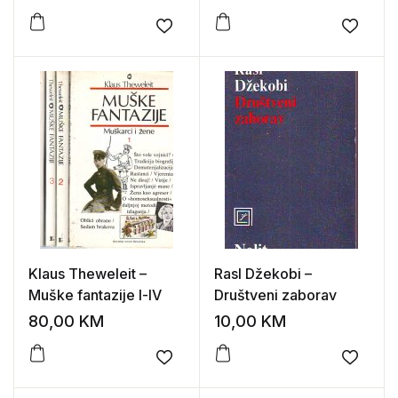
održivost
Add to wishlist
Add to
Klaus Theweleit –
Rasl Džekobi –
Muške fantazije l-lV
Društveni zaborav
80,00
KM
10,00
KM
Add to wishlist
Add to