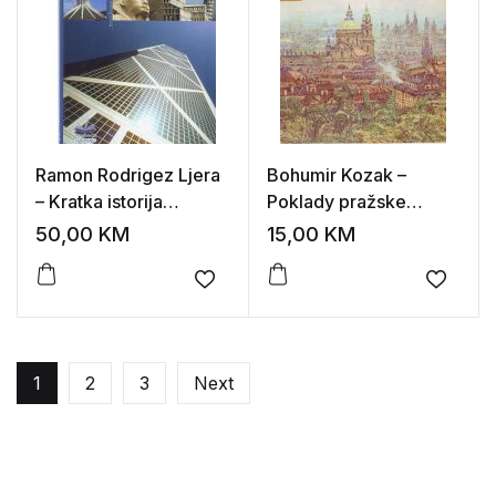
Ramon Rodrigez Ljera
Bohumir Kozak –
– Kratka istorija
Poklady pražske
arhitekture
architektury
50,00
KM
15,00
KM
Add to wishlist
Add to
1
2
3
Next