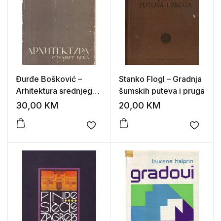
Đurđe Bošković –
Stanko Flogl – Gradnja
Arhitektura srednjeg
šumskih puteva i pruga
veka
30,00
KM
20,00
KM
Add to wishlist
Add to