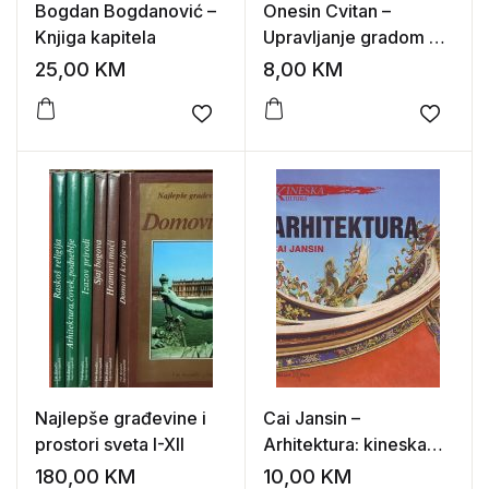
Bogdan Bogdanović –
Onesin Cvitan –
Knjiga kapitela
Upravljanje gradom u
razvoju
25,00
KM
8,00
KM
Add to wishlist
Add to
Najlepše građevine i
Cai Jansin –
prostori sveta I-XII
Arhitektura: kineska
kultura
180,00
KM
10,00
KM