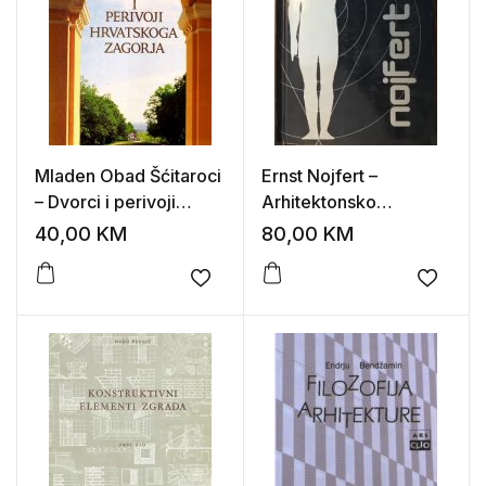
Mladen Obad Šćitaroci
Ernst Nojfert –
– Dvorci i perivoji
Arhitektonsko
Hrvatskog zagorja
projektovanje
40,00
KM
80,00
KM
Add to wishlist
Add to