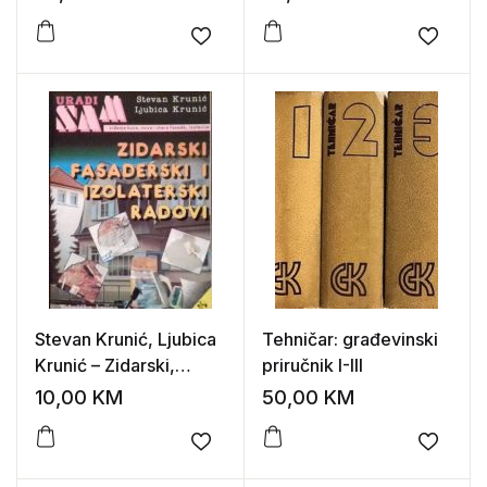
građevinarstva
ravni krovovi
Add to wishlist
Add to
Stevan Krunić, Ljubica
Tehničar: građevinski
Krunić – Zidarski,
priručnik I-III
fasaderski i izolaterski
10,00
KM
50,00
KM
radovi
Add to wishlist
Add to