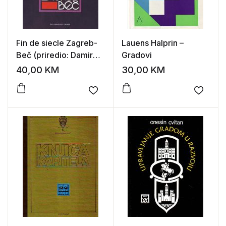
Fin de siecle Zagreb-
Lauens Halprin –
Beč (priredio: Damir
Gradovi
Barbarić)
40,00
KM
30,00
KM
Add to wishlist
Add to