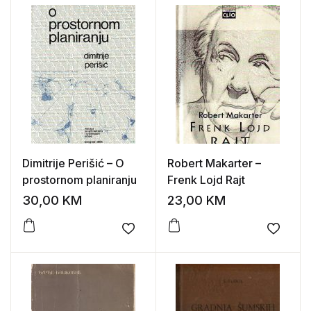
Dimitrije Perišić – O
Robert Makarter –
prostornom planiranju
Frenk Lojd Rajt
30,00
KM
23,00
KM
Add to wishlist
Add to