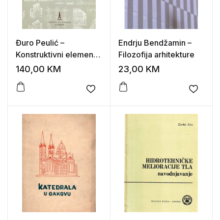
Đuro Peulić –
Endrju Bendžamin –
Konstruktivni elementi
Filozofija arhitekture
zgrada I-II
140,00
KM
23,00
KM
Add to wishlist
Add to