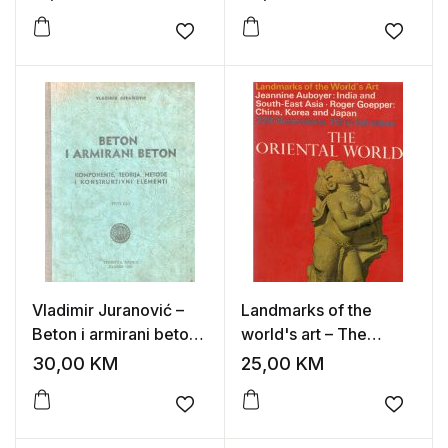
(zbornik radova)
Add to wishlist
Add to
Vladimir Juranović –
Landmarks of the
Beton i armirani beton
world's art – The
I-II
Oriental World
30,00
KM
25,00
KM
Add to wishlist
Add to