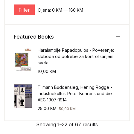
Filter
Cijena:
0 KM
—
180 KM
Minimalna cijena
Maksimalna cijena
Featured Books
Haralampije Papadopulos - Poverenje:
sloboda od potrebe za kontrolisanjem
sveta
10,00
KM
Tilmann Buddensieg, Hening Rogge -
Industriekultur: Peter Behrens und die
AEG 1907-1914.
25,00
KM
50,00
KM
Showing 1–32 of 67 results