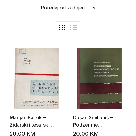
Poredaj od zadnjeg
Marijan Paržik –
Dušan Smiljanić –
Zidarski i tesarski
Podzemne
radovi: osnovi
hidroizolacije zgrada i
20,00
KM
20,00
KM