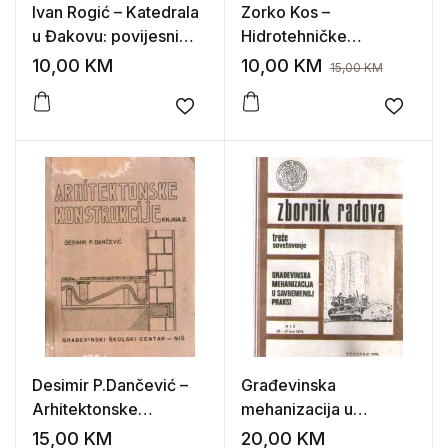
Ivan Rogić – Katedrala
Zorko Kos –
u Đakovu: povijesni
Hidrotehničke
osvrt, prikaz
melioracije tla:
10,00
KM
10,00
KM
15,00
KM
arhitekture, skulpture i
navodnjavanje
slikarstva
Add to wishlist
Add to
Desimir P.Dančević –
Građevinska
Arhitektonske
mehanizacija u
konstrukcije II
savremenoj praksi
15,00
KM
20,00
KM