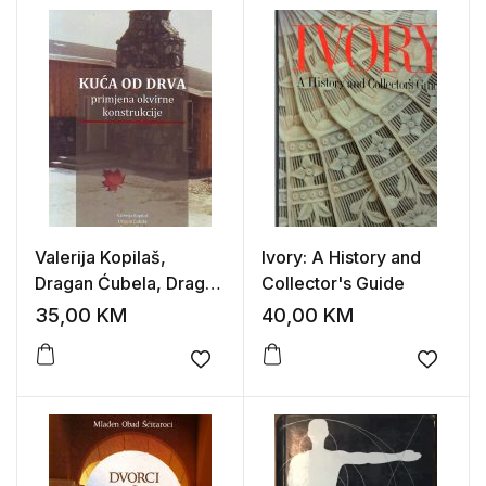
Valerija Kopilaš,
Ivory: A History and
Dragan Ćubela, Dragan
Collector's Guide
Katić – Kuća od drva –
35,00
KM
40,00
KM
primjena okvirne
konstrukcije
Add to wishlist
Add to