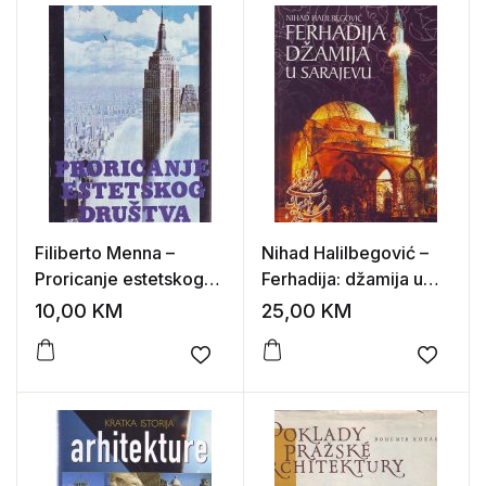
Filiberto Menna –
Nihad Halilbegović –
Proricanje estetskog
Ferhadija: džamija u
društva: eseji o
Sarajevu
10,00
KM
25,00
KM
umetničkoj avangardi
Add to wishlist
Add to