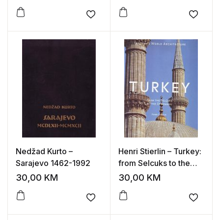
Add to wishlist
Add to
Nedžad Kurto –
Henri Stierlin – Turkey:
Sarajevo 1462-1992
from Selcuks to the
Ottomans
30,00
KM
30,00
KM
Add to wishlist
Add to