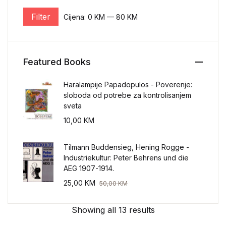
Filter
Cijena:
0 KM
—
80 KM
Minimalna cijena
Maksimalna cijena
Featured Books
Haralampije Papadopulos - Poverenje:
sloboda od potrebe za kontrolisanjem
sveta
10,00
KM
Tilmann Buddensieg, Hening Rogge -
Industriekultur: Peter Behrens und die
AEG 1907-1914.
25,00
KM
50,00
KM
Showing all 13 results