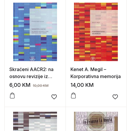
Skraćeni AACR2: na
Kenet A. Megil –
osnovu revizije iz
Korporativna memorija
2002., dopunjene
6,00
KM
14,00
KM
10,00
KM
2004. godine
(priredio: Majkl
Add to wishlist
Add to
Gorman)