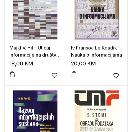
Majkl V. Hil – Uticaj
Iv Fransoa Le Koadik –
informacije na društvo:
Nauka o informacijama
ispitivanje njene
18,00
KM
20,00
KM
prirode, vrednosti i
upotrebe
Add to wishlist
Add to