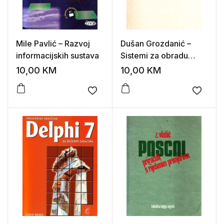
Mile Pavlić – Razvoj
Dušan Grozdanić –
informacijskih sustava
Sistemi za obradu
podataka: zbirka
10,00
KM
10,00
KM
zadataka
Add to wishlist
Add to