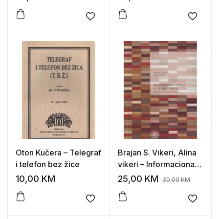
Add to wishlist
Add to
Oton Kučera – Telegraf
Brajan S. Vikeri, Alina
i telefon bez žice
vikeri – Informaciona
nauka u teoriji i praksi
10,00
KM
25,00
KM
30,00
KM
Add to wishlist
Add to