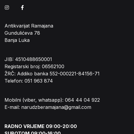
Instagram
Facebook
Antikvarijat Ramajana
Gundulićeva 78
Banja Luka
JIB: 4510488650001
Registarski broj: 06562100
ŽRČ: Addiko banka 552-000221-84156-71
Telefon: 051 963 874
Mobilni (viber, whatsapp): 064 44 04 922
E-mail: narudzberamajana@gmail.com
RADNO VRIJEME 09:00-20:00
SUBOTOM 09:00-16:00