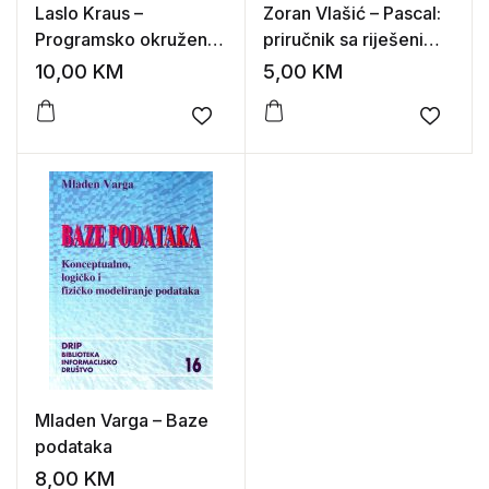
Laslo Kraus –
Zoran Vlašić – Pascal:
Programsko okruženje
priručnik sa riješenim
Delphi 7 sa rešenim
primjerima
10,00
KM
5,00
KM
zadacima
Add to wishlist
Add to
Mladen Varga – Baze
podataka
8,00
KM