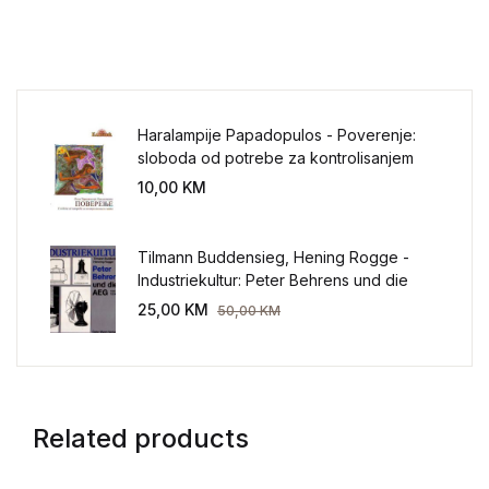
Haralampije Papadopulos - Poverenje:
sloboda od potrebe za kontrolisanjem
sveta
10,00
KM
Tilmann Buddensieg, Hening Rogge -
Industriekultur: Peter Behrens und die
AEG 1907-1914.
25,00
KM
50,00
KM
Related products