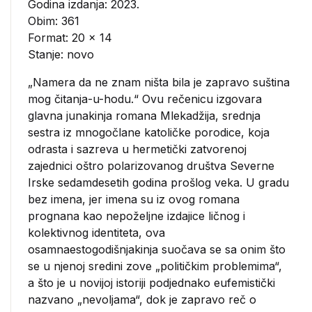
Godina izdanja: 2023.
Obim: 361
Format: 20 x 14
Stanje: novo
„Namera da ne znam ništa bila je zapravo suština
mog čitanja-u-hodu.“ Ovu rečenicu izgovara
glavna junakinja romana Mlekadžija, srednja
sestra iz mnogočlane katoličke porodice, koja
odrasta i sazreva u hermetički zatvorenoj
zajednici oštro polarizovanog društva Severne
Irske sedamdesetih godina prošlog veka. U gradu
bez imena, jer imena su iz ovog romana
prognana kao nepoželjne izdajice ličnog i
kolektivnog identiteta, ova
osamnaestogodišnjakinja suočava se sa onim što
se u njenoj sredini zove „političkim problemima“,
a što je u novijoj istoriji podjednako eufemistički
nazvano „nevoljama“, dok je zapravo reč o