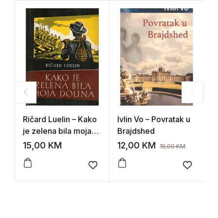
Ričard Luelin – Kako
Ivlin Vo – Povratak u
H
je zelena bila moja
Brajdshed
M
dolina
15,00
KM
12,00
KM
1
15,00
KM
Add to wishlist
Add to 