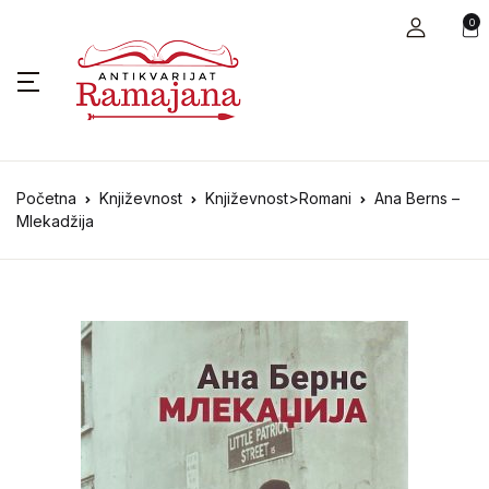
0
Početna
Književnost
Književnost>Romani
Ana Berns –
Mlekadžija