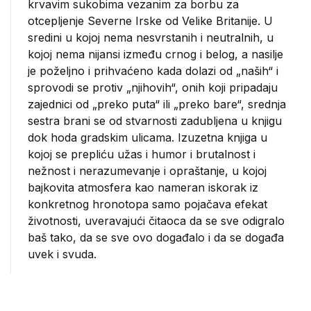
krvavim sukobima vezanim za borbu za
otcepljenje Severne Irske od Velike Britanije. U
sredini u kojoj nema nesvrstanih i neutralnih, u
kojoj nema nijansi između crnog i belog, a nasilje
je poželjno i prihvaćeno kada dolazi od „naših“ i
sprovodi se protiv „njihovih“, onih koji pripadaju
zajednici od „preko puta“ ili „preko bare“, srednja
sestra brani se od stvarnosti zadubljena u knjigu
dok hoda gradskim ulicama. Izuzetna knjiga u
kojoj se prepliću užas i humor i brutalnost i
nežnost i nerazumevanje i opraštanje, u kojoj
bajkovita atmosfera kao nameran iskorak iz
konkretnog hronotopa samo pojačava efekat
životnosti, uveravajući čitaoca da se sve odigralo
baš tako, da se sve ovo događalo i da se događa
uvek i svuda.