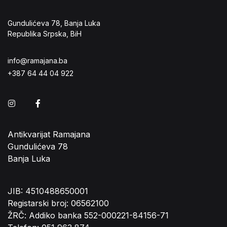
Gundulićeva 78, Banja Luka
Republika Srpska, BiH
info@ramajana.ba
+387 64 44 04 922
Instagram
Facebook
Antikvarijat Ramajana
Gundulićeva 78
Banja Luka
JIB: 4510488650001
Registarski broj: 06562100
ŽRČ: Addiko banka 552-000221-84156-71