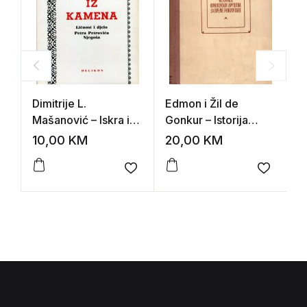
Dimitrije L.
Edmon i Žil de
M
Mašanović – Iskra iz
Gonkur – Istorija
H
kamena
francuskog društva
10,00
KM
20,00
KM
2
za vreme Revolucije
Add to wishlist
Add to 