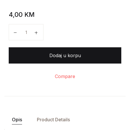
4,00
KM
A. G. Matoš - Izabrana djela količina
Dodaj u korpu
Compare
Opis
Product Details