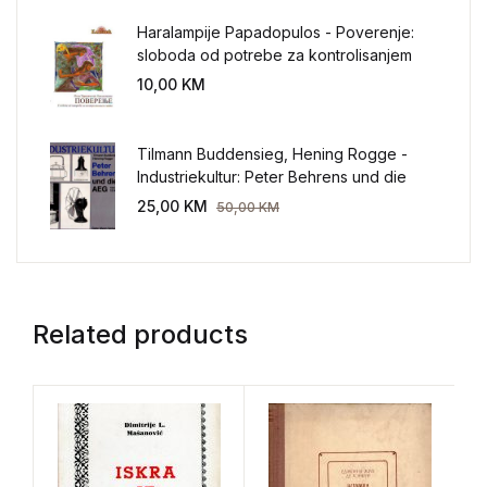
Haralampije Papadopulos - Poverenje:
sloboda od potrebe za kontrolisanjem
sveta
10,00
KM
Tilmann Buddensieg, Hening Rogge -
Industriekultur: Peter Behrens und die
AEG 1907-1914.
25,00
KM
50,00
KM
Related products