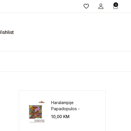
0
ishlist
Haralampije
Papadopulos -
Poverenje: sloboda od
10,00
KM
potrebe za
kontrolisanjem sveta