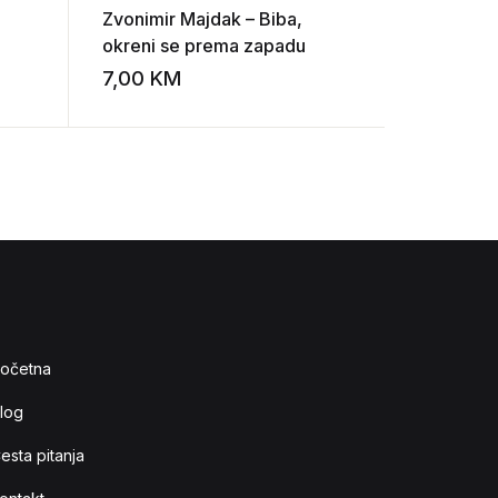
Zvonimir Majdak – Biba,
Krešimir 
okreni se prema zapadu
Voćarstv
7,00
KM
25,00
K
Add to wishlist
Add to wishlist
očetna
log
esta pitanja