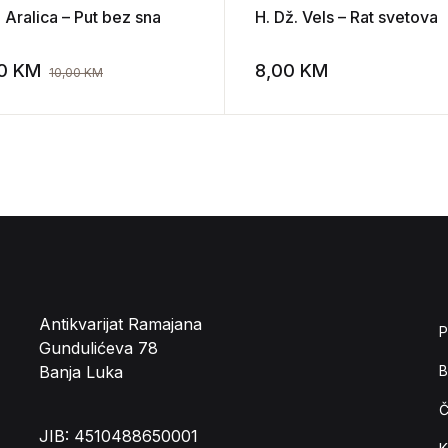
 Aralica – Put bez sna
H. Dž. Vels – Rat svetova
00
KM
8,00
KM
10,00
KM
st
Add to wishlist
Antikvarijat Ramajana
P
Gundulićeva 78
Banja Luka
B
Č
JIB: 4510488650001