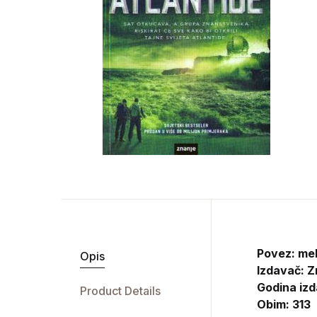
Povez: me
Opis
Izdavač:
Z
Godina izd
Product Details
Obim: 313