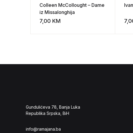
Colleen McCollought – Dame
Ivan
iz Missalonghija
7,00
KM
7,
Add to wishli
Gundulićeva 78, Banja Luka
Republika Srpska, BiH
info@ramajana.ba