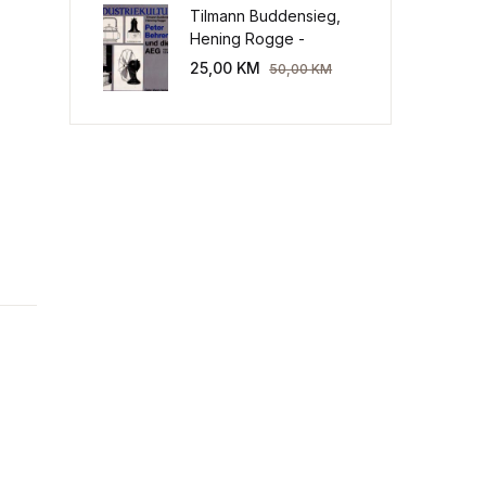
Tilmann Buddensieg,
Hening Rogge -
Industriekultur: Peter
25,00
KM
50,00
KM
Behrens und die AEG
1907-1914.