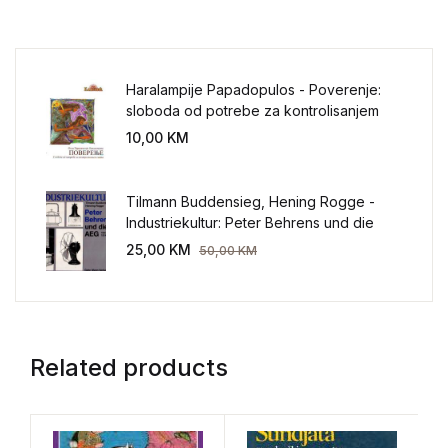
Haralampije Papadopulos - Poverenje:
sloboda od potrebe za kontrolisanjem
sveta
10,00
KM
Tilmann Buddensieg, Hening Rogge -
Industriekultur: Peter Behrens und die
AEG 1907-1914.
25,00
KM
50,00
KM
Related products