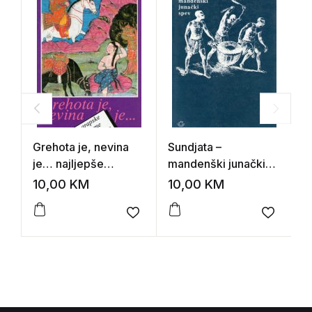
Grehota je, nevina
Sundjata –
H
je… najljepše
mandenški junački
T
arapske ljubavne
spev
10,00
KM
10,00
KM
1
pesme
Add to wishlist
Add to 