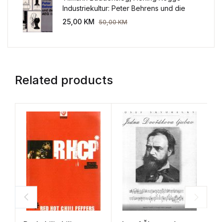
Industriekultur: Peter Behrens und die
AEG 1907-1914.
25,00
KM
50,00
KM
Related products