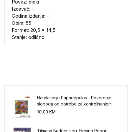
Povez: meki
Izdavač:
–
Godina izdanja: –
Obim: 55
Format: 20,5 x 14,5
Stanje: odlično
Haralampije Papadopulos - Poverenje:
sloboda od potrebe za kontrolisanjem
sveta
10,00
KM
Tilmann Buddensieg, Hening Rogge -