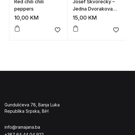
Red chili chili
Josef Škvorecky –
M
peppers
Jedna Dvorakova
N
ljubav
g
10,00
KM
15,00
KM
9
Add to wishlist
Add to 
Gundulićeva 78, Banja Luka
Republika Srpska, BiH
info@ramajana.ba
+387 64 44 04 922