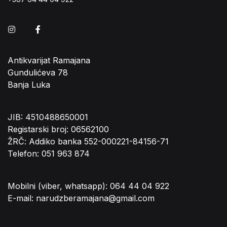
Instagram
Facebook
Antikvarijat Ramajana
Gundulićeva 78
Banja Luka
JIB: 4510488650001
Registarski broj: 06562100
ŽRČ: Addiko banka 552-000221-84156-71
Telefon: 051 963 874
Mobilni (viber, whatsapp): 064 44 04 922
E-mail: narudzberamajana@gmail.com