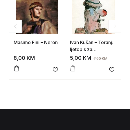
Masimo Fini – Neron
Ivan Kušan – Toranj:
G
ljetopis za
M
razbribrigu
8,00
KM
5,00
KM
9
7,00
KM
Add to wishlist
Add to 