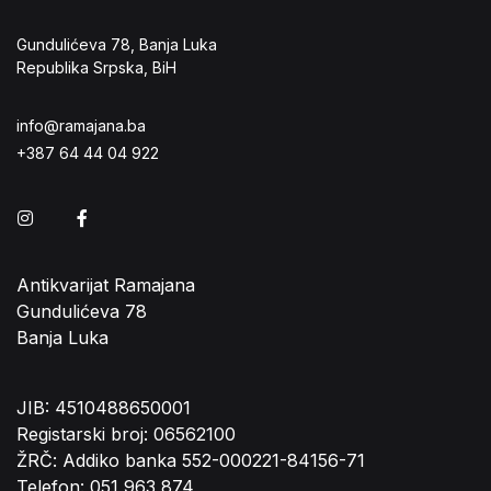
Gundulićeva 78, Banja Luka
Republika Srpska, BiH
info@ramajana.ba
+387 64 44 04 922
Instagram
Facebook
Antikvarijat Ramajana
Gundulićeva 78
Banja Luka
JIB: 4510488650001
Registarski broj: 06562100
ŽRČ: Addiko banka 552-000221-84156-71
Telefon: 051 963 874