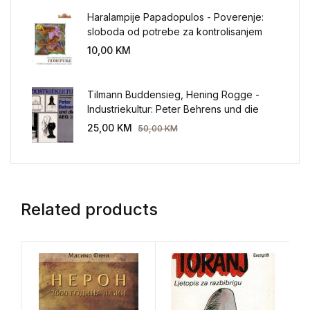
Haralampije Papadopulos - Poverenje:
sloboda od potrebe za kontrolisanjem
sveta
10,00
KM
Tilmann Buddensieg, Hening Rogge -
Industriekultur: Peter Behrens und die
AEG 1907-1914.
25,00
KM
50,00
KM
Related products