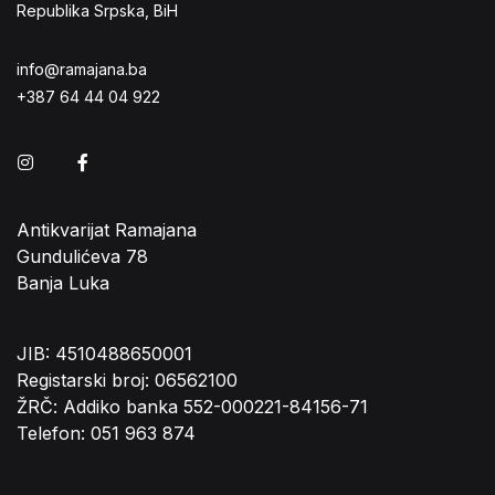
Republika Srpska, BiH
info@ramajana.ba
+387 64 44 04 922
Instagram
Facebook
Antikvarijat Ramajana
Gundulićeva 78
Banja Luka
JIB: 4510488650001
Registarski broj: 06562100
ŽRČ: Addiko banka 552-000221-84156-71
Telefon: 051 963 874