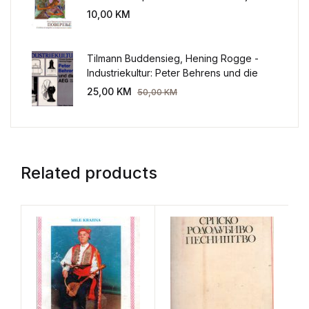
sveta
10,00
KM
Tilmann Buddensieg, Hening Rogge -
Industriekultur: Peter Behrens und die
AEG 1907-1914.
25,00
KM
50,00
KM
Related products