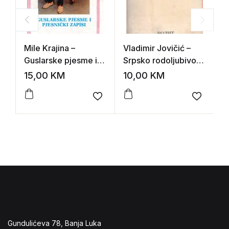
Mile Krajina –
Vladimir Jovičić –
P
Guslarske pjesme i
Srpsko rodoljubivo
L
pjesnički zapisi
pesništvo
K
15,00
KM
10,00
KM
1
Add to wishlist
Add to 
Gundulićeva 78, Banja Luka