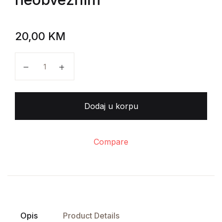
20,00
KM
Al-Ma'arri - Obvezivanje neobveznim količina
Dodaj u korpu
Compare
Opis
Product Details