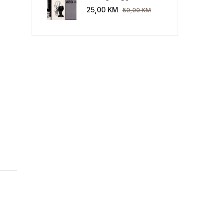
Industriekultur: Peter
25,00
KM
50,00
KM
Behrens und die AEG
1907-1914.