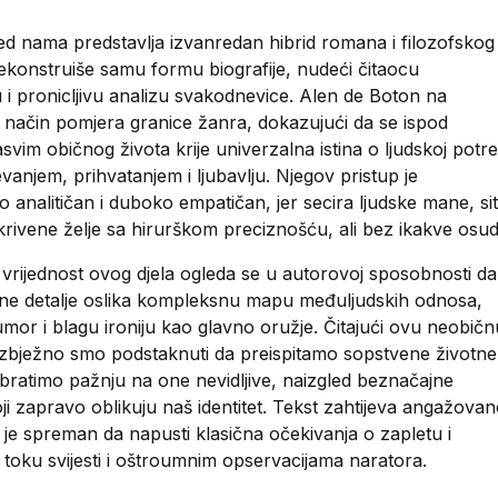
ed nama predstavlja izvanredan hibrid romana i filozofskog
dekonstruiše samu formu biografije, nudeći čitaocu
u i pronicljivu analizu svakodnevice. Alen de Boton na
 način pomjera granice žanra, dokazujući da se ispod
svim običnog života krije univerzalna istina o ljudskoj potre
vanjem, prihvatanjem i ljubavlju. Njegov pristup je
 analitičan i duboko empatičan, jer secira ljudske mane, si
skrivene želje sa hirurškom preciznošću, ali bez ikakve osud
 vrijednost ovog djela ogleda se u autorovoj sposobnosti da
alne detalje oslika kompleksnu mapu međuljudskih odnosa,
umor i blagu ironiju kao glavno oružje. Čitajući ovu neobičn
izbježno smo podstaknuti da preispitamo sopstvene životne
obratimo pažnju na one nevidljive, naizgled beznačajne
ji zapravo oblikuju naš identitet. Tekst zahtijeva angažova
i je spreman da napusti klasična očekivanja o zapletu i
 toku svijesti i oštroumnim opservacijama naratora.