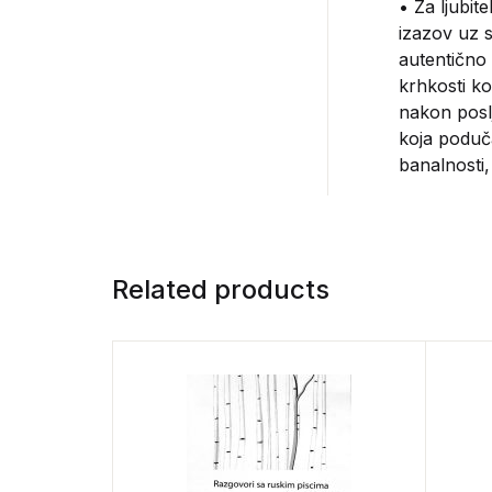
• Za ljubit
izazov uz 
autentično 
krhkosti ko
nakon poslj
koja poduča
banalnosti,
Related products