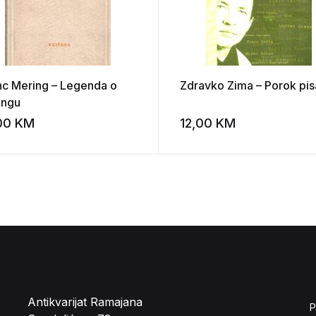
nc Mering – Legenda o
Zdravko Zima – Porok pis
ingu
,00
KM
12,00
KM
st
Add to wishlist
Antikvarijat Ramajana
P