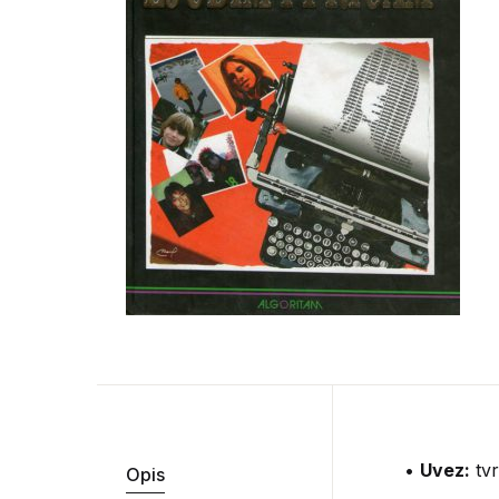
•
Uvez:
tvr
Opis