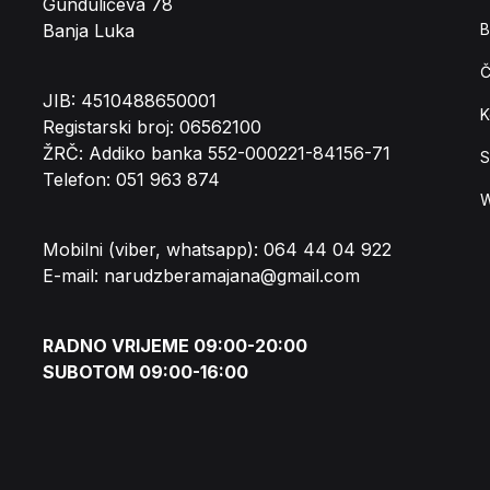
Gundulićeva 78
Banja Luka
B
Č
JIB: 4510488650001
K
Registarski broj: 06562100
ŽRČ: Addiko banka 552-000221-84156-71
S
Telefon: 051 963 874
W
Mobilni (viber, whatsapp): 064 44 04 922
E-mail: narudzberamajana@gmail.com
RADNO VRIJEME 09:00-20:00
SUBOTOM 09:00-16:00