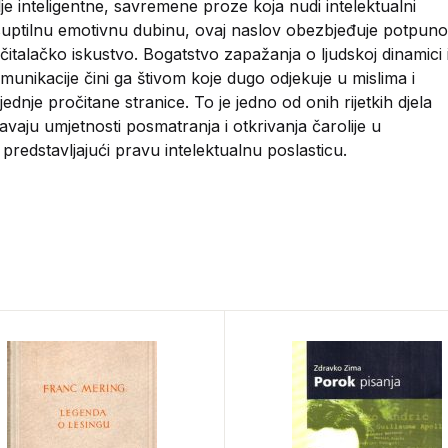
elje inteligentne, savremene proze koja nudi intelektualni
suptilnu emotivnu dubinu, ovaj naslov obezbjeđuje potpuno
čitalačko iskustvo. Bogatstvo zapažanja o ljudskoj dinamici 
munikacije čini ga štivom koje dugo odjekuje u mislima i
ednje pročitane stranice. To je jedno od onih rijetkih djela
vaju umjetnosti posmatranja i otkrivanja čarolije u
 predstavljajući pravu intelektualnu poslasticu.