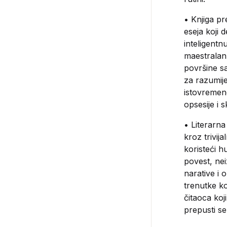
• Knjiga pr
eseja koji 
inteligentn
maestralan
površine sa
za razumije
istovremeno
opsesije i 
• Literarna
kroz trivij
koristeći h
povest, ne
narative i 
trenutke ko
čitaoca koj
prepusti se