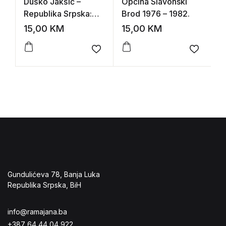
Duško Jakšić –
Općina Slavonski
B
Republika Srpska:
Brod 1976 – 1982.
H
prostor,
15,00
KM
15,00
KM
2
stanovništvo, resursi
Add to wishlist
Add to 
Gundulićeva 78, Banja Luka
Republika Srpska, BiH
info@ramajana.ba
+387 64 44 04 922