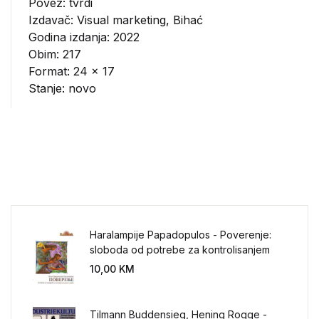
Povez: tvrdi
Izdavač:
Visual marketing, Bihać
Godina izdanja: 2022
Obim: 217
Format: 24 x 17
Stanje: novo
Haralampije Papadopulos - Poverenje:
sloboda od potrebe za kontrolisanjem
sveta
10,00
KM
Tilmann Buddensieg, Hening Rogge -