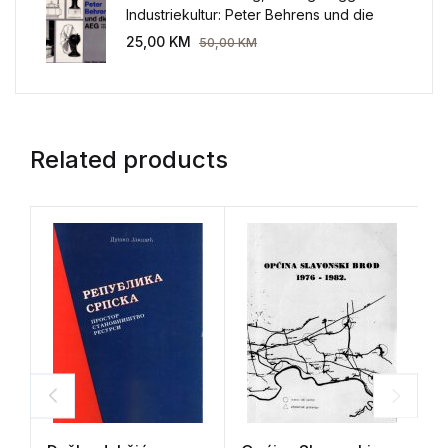
Industriekultur: Peter Behrens und die
AEG 1907-1914.
25,00
KM
50,00
KM
Related products