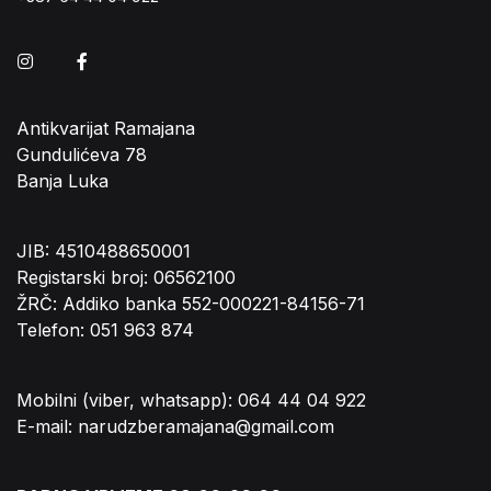
Instagram
Facebook
Antikvarijat Ramajana
Gundulićeva 78
Banja Luka
JIB: 4510488650001
Registarski broj: 06562100
ŽRČ: Addiko banka 552-000221-84156-71
Telefon: 051 963 874
Mobilni (viber, whatsapp): 064 44 04 922
E-mail: narudzberamajana@gmail.com