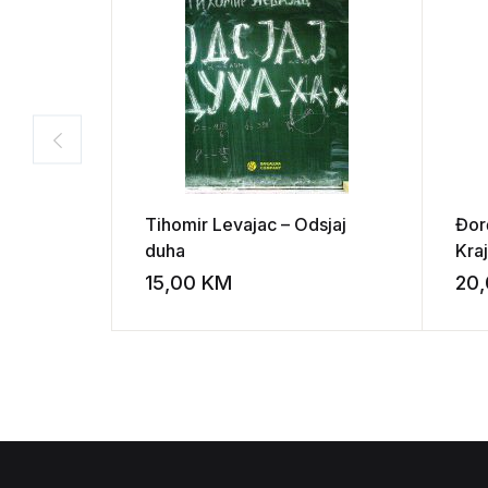
Tihomir Levajac – Odsjaj
Đor
duha
Kraj
15,00
KM
20
Add to wishli