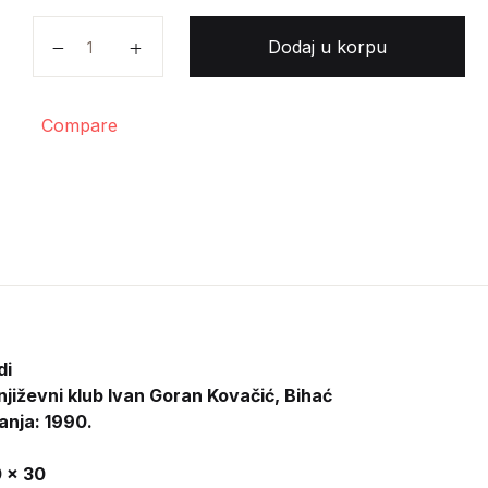
Aleksandar Aco Ravlić - Banjaluka grad (Town of Ban
Dodaj u korpu
Compare
di
njiževni klub Ivan Goran Kovačić, Bihać
anja: 1990.
 x 30