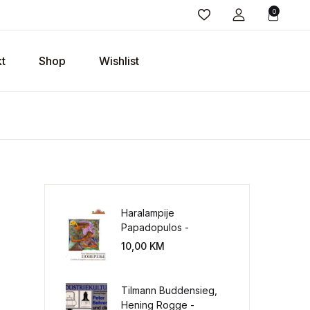
0
t
Shop
Wishlist
Haralampije
Papadopulos -
Poverenje: sloboda od
10,00
KM
potrebe za
kontrolisanjem sveta
Tilmann Buddensieg,
Hening Rogge -