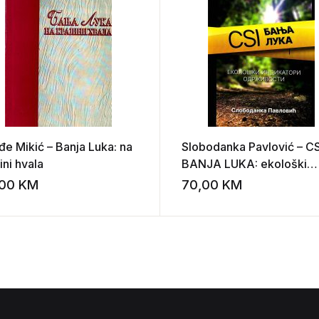
đe Mikić – Banja Luka: na
Slobodanka Pavlović – CS
ini hvala
BANJA LUKA: ekološki
indikatori održivosti
,00
KM
70,00
KM
st
Add to wishlist