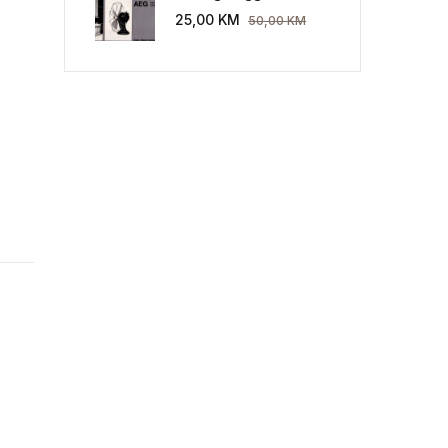
Industriekultur: Peter
25,00
KM
50,00
KM
jaluka) količina
Behrens und die AEG
1907-1914.