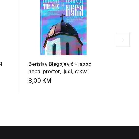
I
Berislav Blagojević – Ispod
Banja Luk
neba: prostor, ljudi, crkva
8,00
KM
30,00
Add to wishlist
Add to wishlist