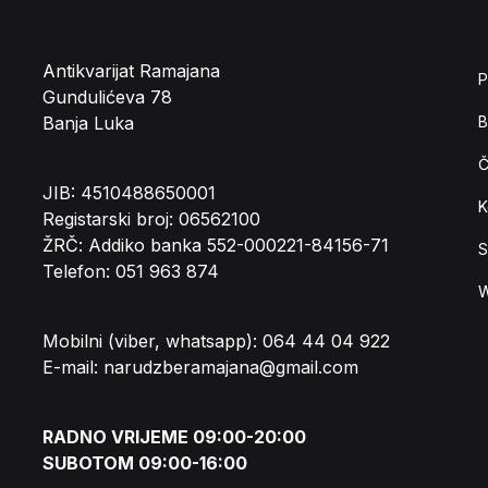
Antikvarijat Ramajana
P
Gundulićeva 78
Banja Luka
B
Č
JIB: 4510488650001
K
Registarski broj: 06562100
ŽRČ: Addiko banka 552-000221-84156-71
S
Telefon: 051 963 874
W
Mobilni (viber, whatsapp): 064 44 04 922
E-mail: narudzberamajana@gmail.com
RADNO VRIJEME 09:00-20:00
SUBOTOM 09:00-16:00