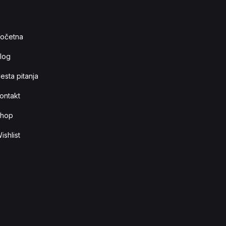
očetna
log
esta pitanja
ontakt
hop
ishlist