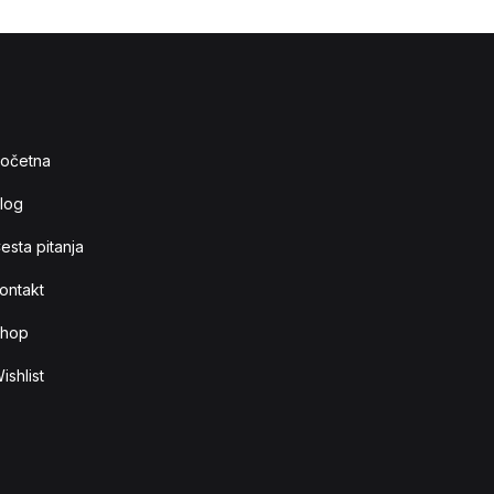
očetna
log
esta pitanja
ontakt
hop
ishlist