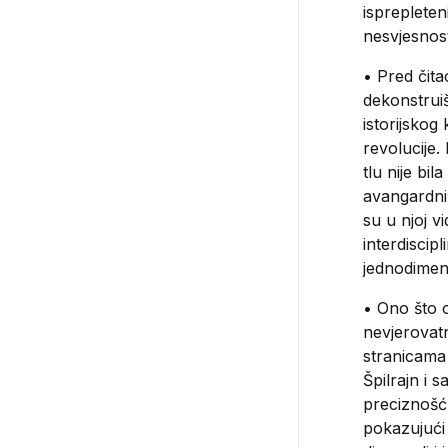
ispreplete
nesvjesnost
• Pred čita
dekonstruiš
istorijskog
revolucije
tlu nije bi
avangardnih
su u njoj v
interdiscip
jednodimenz
• Ono što o
nevjerovatna
stranicama
Špilrajn i 
preciznošću
pokazujući 