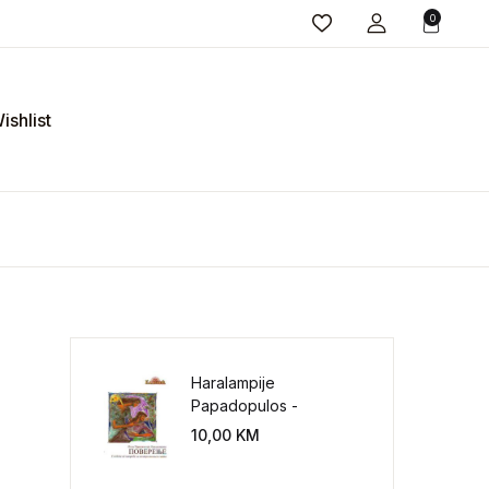
0
ishlist
Haralampije
Papadopulos -
Poverenje: sloboda od
10,00
KM
potrebe za
kontrolisanjem sveta