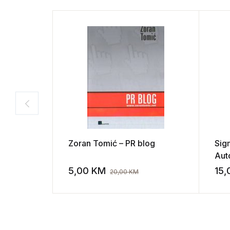
Zoran Tomić – PR blog
Sig
Aut
pre
5,00
KM
15
20,00
KM
Add to wishli