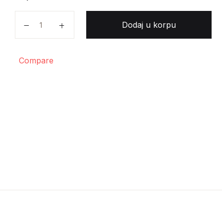
Aleksandar Etkind - Eros nemogućeg količina
Dodaj u korpu
Compare