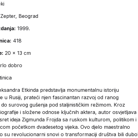
ki
Zepter, Beograd
zdanja:
1999.
nica:
418
e:
20 x 13 cm
rlo dobro
tinica
eksandra Etkinda predstavlja monumentalnu istoriju
e u Rusiji, prateći njen fascinantan razvoj od ranog
 do surovog gušenja pod staljinističkim režimom. Kroz
iografije i složene odnose ključnih aktera, autor osvjetljava
sret ideja Zigmunda Frojda sa ruskom kulturom, politikom i
com početkom dvadesetog vijeka. Ovo djelo maestralno
o su revolucionarni snovi o transformaciji društva bili dub