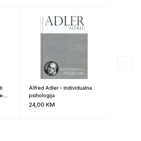
ti
Alfred Adler – Individualna
Robert S.
teen
psihologija
Adjustme
Psycholo
24,00
KM
12,00
K
Add to wishlist
Add to wishlist
World