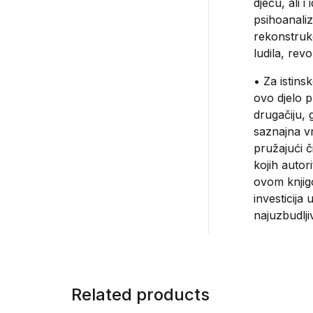
djecu, ali 
psihoanali
rekonstrukc
ludila, revo
• Za istins
ovo djelo 
drugačiju, 
saznajna vr
pružajući 
kojih autor
ovom knjigo
investicija
najuzbudljiv
Related products