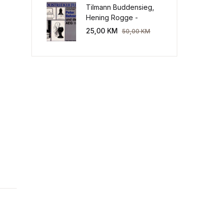
Tilmann Buddensieg,
Hening Rogge -
Industriekultur: Peter
25,00
KM
50,00
KM
Behrens und die AEG
1907-1914.