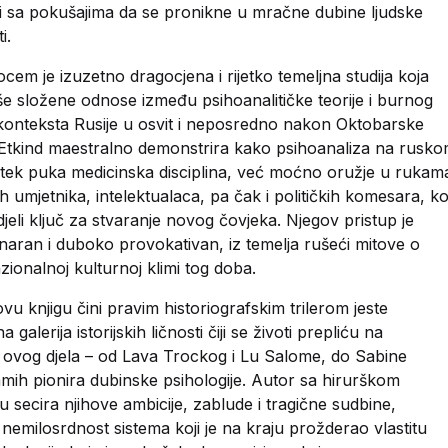
ni sa pokušajima da se pronikne u mračne dubine ljudske
i.
ocem je izuzetno dragocjena i rijetko temeljna studija koja
e složene odnose između psihoanalitičke teorije i burnog
 konteksta Rusije u osvit i neposredno nakon Oktobarske
. Etkind maestralno demonstrira kako psihoanaliza na rusk
la tek puka medicinska disciplina, već moćno oružje u rukam
 umjetnika, intelektualaca, pa čak i političkih komesara, koj
idjeli ključ za stvaranje novog čovjeka. Njegov pristup je
linaran i duboko provokativan, iz temelja rušeći mitove o
ionalnoj kulturnoj klimi tog doba.
vu knjigu čini pravim historiografskim trilerom jeste
 galerija istorijskih ličnosti čiji se životi prepliću na
 ovog djela – od Lava Trockog i Lu Salome, do Sabine
samih pionira dubinske psihologije. Autor sa hirurškom
 secira njihove ambicije, zablude i tragične sudbine,
nemilosrdnost sistema koji je na kraju prožderao vlastitu