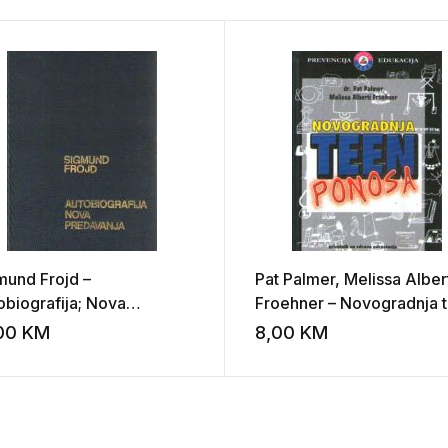
mund Frojd –
Pat Palmer, Melissa Alber
obiografija; Nova
Froehner – Novogradnja 
davanja
ponosa
,00
KM
8,00
KM
st
Add to wishlist