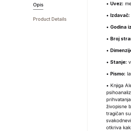
•
Uvez:
me
Opis
•
Izdavač:
Product Details
•
Godina i
•
Broj stra
•
Dimenzij
•
Stanje:
v
•
Pismo:
la
• Knjiga Al
psihoanaliz
prihvatanja
živopisne b
tragičan su
svakodnevi
otkriva kak