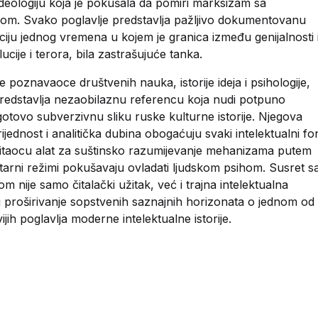
i ideologiju koja je pokušala da pomiri marksizam sa
zom. Svako poglavlje predstavlja pažljivo dokumentovanu
iju jednog vremena u kojem je granica između genijalnosti 
lucije i terora, bila zastrašujuće tanka.
ke poznavaoce društvenih nauka, istorije ideja i psihologije,
predstavlja nezaobilaznu referencu koja nudi potpuno
gotovo subverzivnu sliku ruske kulturne istorije. Njegova
ijednost i analitička dubina obogaćuju svaki intelektualni fo
čitaocu alat za suštinsko razumijevanje mehanizama putem
itarni režimi pokušavaju ovladati ljudskom psihom. Susret s
m nije samo čitalački užitak, već i trajna intelektualna
 u proširivanje sopstvenih saznajnih horizonata o jednom od
ijih poglavlja moderne intelektualne istorije.