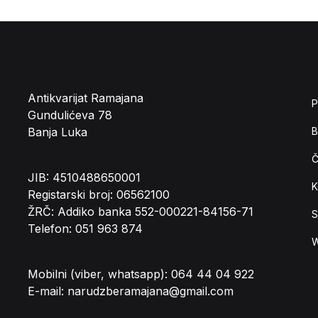
Antikvarijat Ramajana
P
Gundulićeva 78
Banja Luka
B
Č
JIB: 4510488650001
K
Registarski broj: 06562100
ŽRČ: Addiko banka 552-000221-84156-71
S
Telefon: 051 963 874
W
Mobilni (viber, whatsapp): 064 44 04 922
E-mail: narudzberamajana@gmail.com