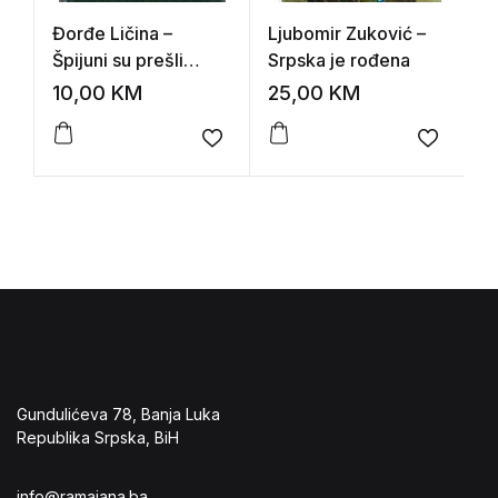
Đorđe Ličina –
Ljubomir Zuković –
V
Špijuni su prešli
Srpska je rođena
M
granicu
s
10,00
KM
25,00
KM
1
Add to wishlist
Add to 
Gundulićeva 78, Banja Luka
Republika Srpska, BiH
info@ramajana.ba