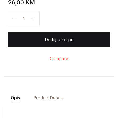
26,00
KM
Aleksandar Luj Todorović - Medijske industrije količi
Dodaj u korpu
Compare
Opis
Product Details