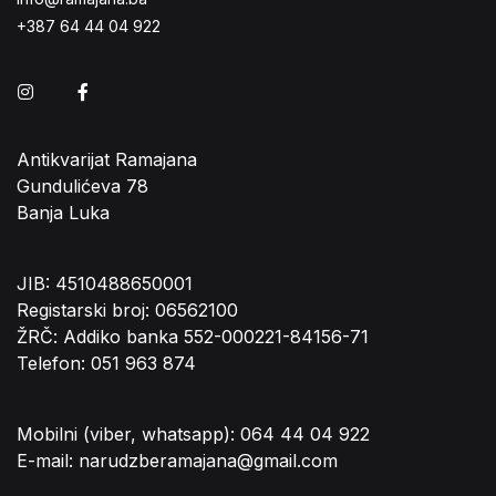
+387 64 44 04 922
Instagram
Facebook
Antikvarijat Ramajana
Gundulićeva 78
Banja Luka
JIB: 4510488650001
Registarski broj: 06562100
ŽRČ: Addiko banka 552-000221-84156-71
Telefon: 051 963 874
Mobilni (viber, whatsapp): 064 44 04 922
E-mail: narudzberamajana@gmail.com