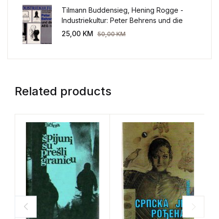
Tilmann Buddensieg, Hening Rogge -
Industriekultur: Peter Behrens und die
AEG 1907-1914.
25,00
KM
50,00
KM
Related products