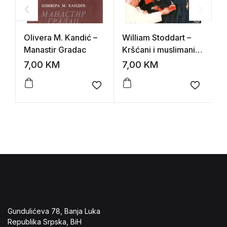
Olivera M. Kandić –
William Stoddart –
M
Manastir Gradac
Kršćani i muslimani
k
(što kažu jedni o
(
7,00
KM
7,00
KM
1
drugima?)
Add to wishlist
Add to 
Gundulićeva 78, Banja Luka
Republika Srpska, BiH