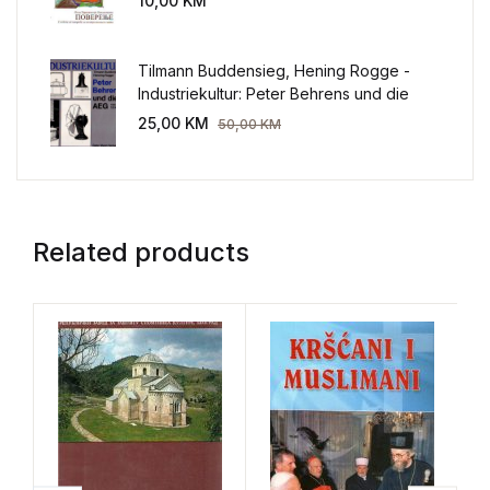
10,00
KM
Tilmann Buddensieg, Hening Rogge -
Industriekultur: Peter Behrens und die
AEG 1907-1914.
25,00
KM
50,00
KM
Related products