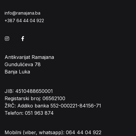
info@ramajana.ba
+387 64 44 04 922
Instagram
Facebook
Antikvarijat Ramajana
Gundulićeva 78
Banja Luka
JIB: 4510488650001
Registarski broj: 06562100
ŽRČ: Addiko banka 552-000221-84156-71
Telefon: 051 963 874
Mobilni (viber, whatsapp): 064 44 04 922