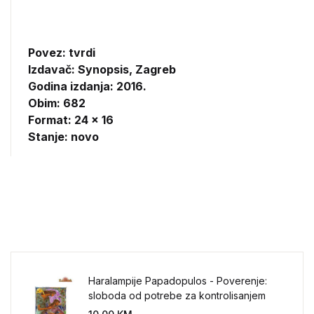
Povez: tvrdi
Izdavač:
Synopsis, Zagreb
Godina izdanja: 2016.
Obim: 682
Format: 24 x 16
Stanje: novo
Haralampije Papadopulos - Poverenje:
sloboda od potrebe za kontrolisanjem
sveta