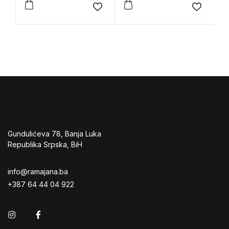
Add to wishlist
Add to 
Gundulićeva 78, Banja Luka
Republika Srpska, BiH
info@ramajana.ba
+387 64 44 04 922
Instagram
Facebook