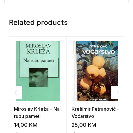
Related products
Miroslav Krleža – Na
Krešimir Petranović –
I
rubu pameti
Voćarstvo
K
14,00
KM
25,00
KM
8