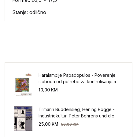
Format: 20,5 x 17,5
Stanje: odlično
Haralampije Papadopulos - Poverenje:
sloboda od potrebe za kontrolisanjem
sveta
10,00
KM
Tilmann Buddensieg, Hening Rogge -
Industriekultur: Peter Behrens und die
AEG 1907-1914.
25,00
KM
50,00
KM