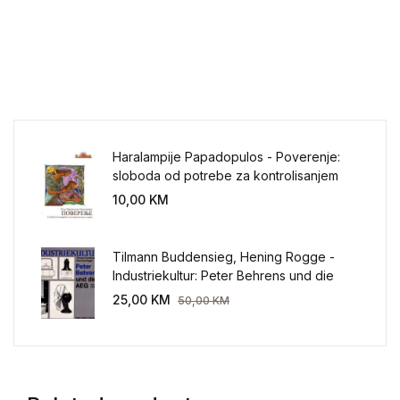
Haralampije Papadopulos - Poverenje:
sloboda od potrebe za kontrolisanjem
sveta
10,00
KM
Tilmann Buddensieg, Hening Rogge -
Industriekultur: Peter Behrens und die
AEG 1907-1914.
25,00
KM
50,00
KM