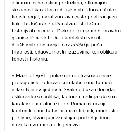
intimnim psihološkim portretima, otkrivajući
složenost karaktera i društvenih odnosa. Autor
koristi bogat, narativno živ i često poetičan jezik
kako bi dočarao veličanstvenost i težinu
historijskih procesa. Djelo propituje moć, pravdu i
granice lične slobode u kontekstu velikih
društvenih previranja.
Lav afrički
je priča o
hrabrosti, odgovornosti i izazovima koji oblikuju
ličnost i historiju.
• Maalouf vješto prikazuje unutrašnje dileme
protagoniste, otkrivajući sukobe između moći,
etike i ličnih vrijednosti. Svaka odluka i događaj
oslikava kako politika, kultura i tradicija oblikuju
karakter i moralne izbore. Roman istražuje
kontraste između heroizma i slabosti, mudrosti i
pohlepe, stvarajući višeslojan portret jednog
čovjeka i vremena u kojem živi.