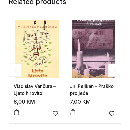
Related products
Vladislav Vančura –
Jiri Pelikan – Praško
H
Ljeto hirovito
proljeće
M
8,00
KM
7,00
KM
1
Add to wishlist
Add to 