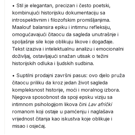
• Stil je elegantan, precizan i često poetski,
kombinujući historijsku dokumentaciju sa
introspektivnim i filozofskim promišljanjima.
Maalouf balansira epiku i intimnu refleksiju,
omogućavajući čitaocu da sagleda unutrašnje i
spoljašnje sile koje oblikuju likove i događaje.
Tekst izaziva i intelektualnu analizu i emocionalni
doživljaj, ostavljajući snažan utisak o težini
historijskih odluka i ljudskih sudbina.
• Suptilni prodajni završni pasus: ovo djelo pruža
čitaocu priliku da kroz jedan život sagleda
kompleksnost historije, moći i moralnog izbora.
Njegova sposobnost da spoji epsku viziju sa
intimnom psihologijom likova čini
Lav afrički
romanom koji ostaje u pamćenju i naglašava
vrijednost čitanja kao iskustva koje oblikuje i
misao i osjećaj.