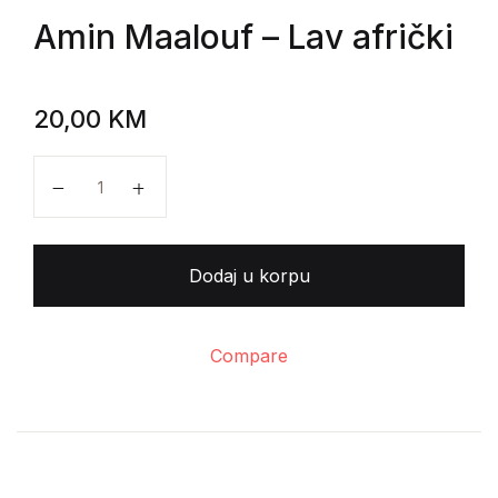
Amin Maalouf
– Lav afrički
20,00
KM
Amin Maalouf - Lav afrički količina
Dodaj u korpu
Compare