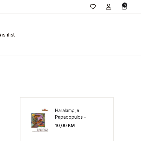
0
ishlist
Haralampije
Papadopulos -
Poverenje: sloboda od
10,00
KM
potrebe za
kontrolisanjem sveta