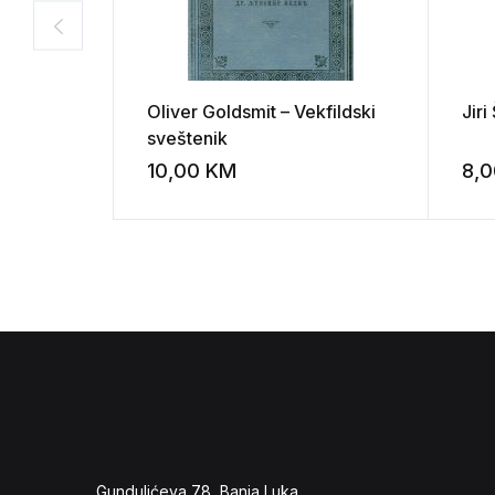
Oliver Goldsmit – Vekfildski
Jiri
sveštenik
10,00
KM
8,
Add to wishli
Gundulićeva 78, Banja Luka