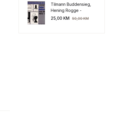
Tilmann Buddensieg,
Hening Rogge -
Industriekultur: Peter
25,00
KM
50,00
KM
Behrens und die AEG
1907-1914.