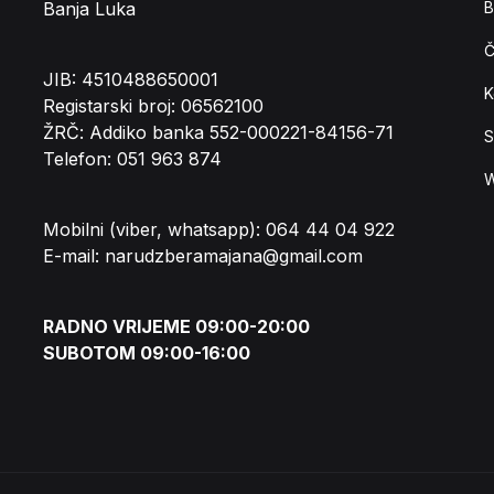
Banja Luka
B
Č
JIB: 4510488650001
K
Registarski broj: 06562100
ŽRČ: Addiko banka 552-000221-84156-71
S
Telefon: 051 963 874
W
Mobilni (viber, whatsapp): 064 44 04 922
E-mail: narudzberamajana@gmail.com
RADNO VRIJEME 09:00-20:00
SUBOTOM 09:00-16:00