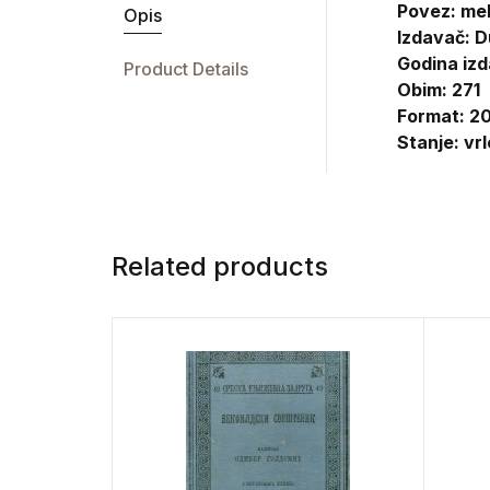
Povez: me
Opis
Izdavač:
D
Godina izd
Product Details
Obim: 271
Format: 20
Stanje: vr
Related products