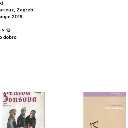
ki
urieux, Zagreb
anja: 2016.
 x 13
lo dobro