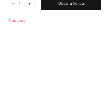
Amir Alagić - Osvetinje količina
Dodaj u korpu
Compare