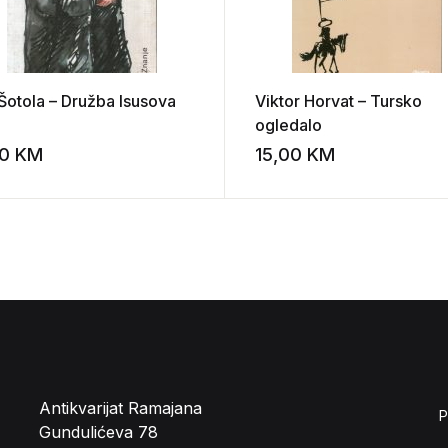
 Šotola – Družba Isusova
Viktor Horvat – Tursko
ogledalo
00
KM
15,00
KM
st
Add to wishlist
Antikvarijat Ramajana
P
Gundulićeva 78