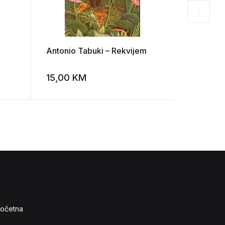
Antonio Tabuki – Rekvijem
Charles 
vremena
15,00
KM
10,00
K
Add to wishlist
Add to wishlist
očetna