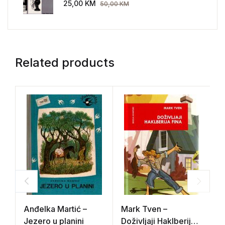
AEG 1907-1914.
25,00
KM
50,00
KM
Related products
Anđelka Martić –
Mark Tven –
R
Jezero u planini
Doživljaji Haklberija
S