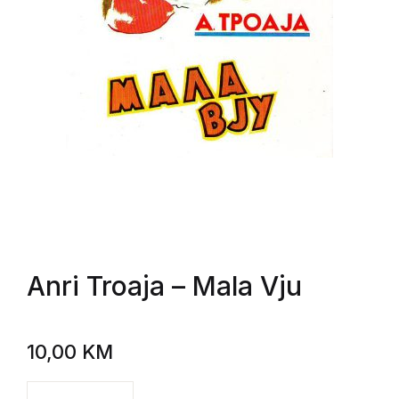
Anri Troaja
– Mala Vju
10,00
KM
Anri Troaja - Mala Vju količina