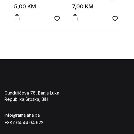
Fina
G
5,00
KM
7,00
KM
8
Add to wishlist
Add to 
Gundulićeva 78, Banja Luka
Republika Srpska, BiH
info@ramajana.ba
+387 64 44 04 922