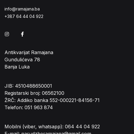
info@ramajana.ba
+387 64 44 04 922
Instagram
Facebook
Antikvarijat Ramajana
Gundulićeva 78
Banja Luka
JIB: 4510488650001
Registarski broj: 06562100
ŽRČ: Addiko banka 552-000221-84156-71
Telefon: 051 963 874
Mobilni (viber, whatsapp): 064 44 04 922
E-mail: narudzberamajana@gmail.com