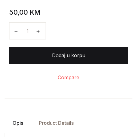
50,00
KM
Appian's von Alexandrien - Romische Geschichten ko
Dodaj u korpu
Compare
Opis
Product Details