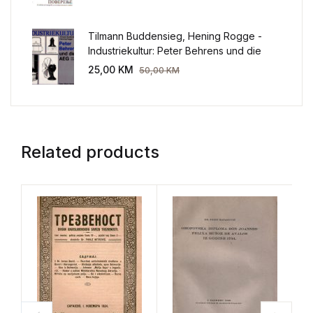
Tilmann Buddensieg, Hening Rogge -
Industriekultur: Peter Behrens und die
AEG 1907-1914.
25,00
KM
50,00
KM
Related products