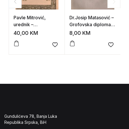
Pavle Mitrović,
Dr.Josip Matasović –
R
urednik –
Grofovska diploma
n
Trezvenost, organ
Don Joannes Felixa
b
40,00
KM
8,00
KM
1
jugoslavenoskog
Munoz de Avalos iz
(
saveza trezvenosti
1734.
Add to wishlist
Add to 
Gundulićeva 78, Banja Luka
Republika Srpska, BiH