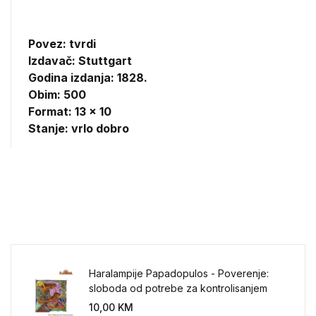
Povez: tvrdi
Izdavač:
Stuttgart
Godina izdanja: 1828.
Obim: 500
Format: 13 x 10
Stanje: vrlo dobro
Haralampije Papadopulos - Poverenje:
sloboda od potrebe za kontrolisanjem
sveta
10,00
KM