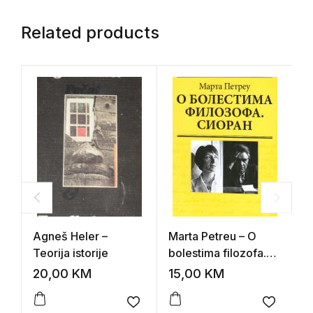
Related products
Agneš Heler –
Marta Petreu – O
D
Teorija istorije
bolestima filozofa.
L
Sioran
20,00
KM
15,00
KM
1
Add to wishlist
Add to 