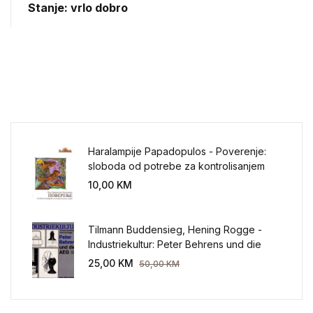
Stanje: vrlo dobro
Haralampije Papadopulos - Poverenje:
sloboda od potrebe za kontrolisanjem
sveta
10,00
KM
Tilmann Buddensieg, Hening Rogge -
Industriekultur: Peter Behrens und die
AEG 1907-1914.
25,00
KM
50,00
KM