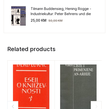
Tilmann Buddensieg, Hening Rogge -
Industriekultur: Peter Behrens und die
AEG 1907-1914.
25,00
KM
50,00
KM
Related products