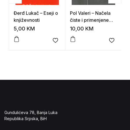
Đerđ Lukač – Eseji o
Pol Valeri – Načela
G
književnosti
čiste i primenjene
P
an-arhije
s
5,00
KM
10,00
KM
3
Add to wishlist
Add to 
Gundulićeva 78, Banja Luka
Republika Srpska, BiH