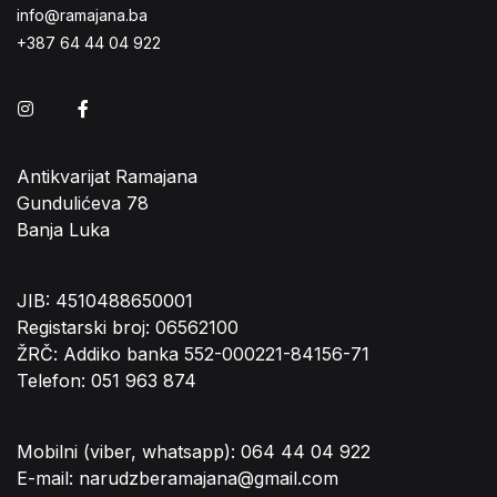
info@ramajana.ba
+387 64 44 04 922
Instagram
Facebook
Antikvarijat Ramajana
Gundulićeva 78
Banja Luka
JIB: 4510488650001
Registarski broj: 06562100
ŽRČ: Addiko banka 552-000221-84156-71
Telefon: 051 963 874
Mobilni (viber, whatsapp): 064 44 04 922
E-mail: narudzberamajana@gmail.com