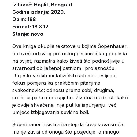
Izdavač:
Hoplit, Beograd
Godina izdanja: 2020.
Obim: 168
Format: 18 x 12
Stanje: novo
Ova knjiga okuplja tekstove u kojima Šopenhauer,
polazeći od svog poznatog pesimističkog pogleda
na svijet, razmatra kako živjeti što podnošljivije u
stvarnosti obilježenoj patnjom i prolaznošću.
Umjesto velikih metafizičkih sistema, ovdje se
fokus pomjera ka praktičnim pitanjima
svakodnevice: odnosu prema sebi, drugima,
sreći, uspjehu i neuspjehu. Životna mudrost, kako
je ovdje shvaćena, nije put ka ispunjenju, već
umijeće izbjegavanja suvišne boli.
Šopenhauer insistira na ideji da čovjekova sreća
manje zavisi od onoga što posjeduje, a mnogo