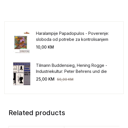
Haralampije Papadopulos - Poverenje:
sloboda od potrebe za kontrolisanjem
sveta
10,00
KM
Tilmann Buddensieg, Hening Rogge -
Industriekultur: Peter Behrens und die
AEG 1907-1914.
25,00
KM
50,00
KM
Related products