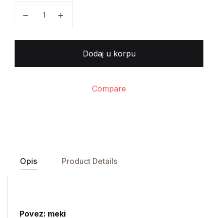
Artur Šopenhauer - O životnoj mudrosti količina
Dodaj u korpu
Compare
Opis
Product Details
Povez: meki