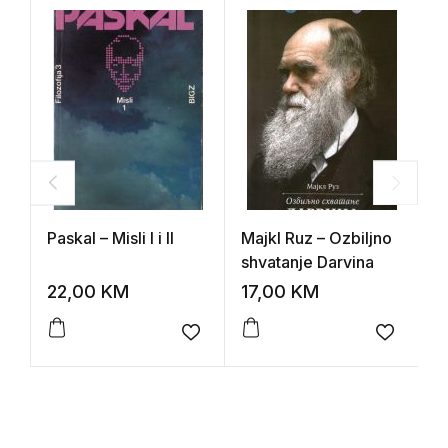
Paskal – Misli I i II
Majkl Ruz – Ozbiljno
D
shvatanje Darvina
L
22,00
KM
17,00
KM
1
Add to wishlist
Add to 