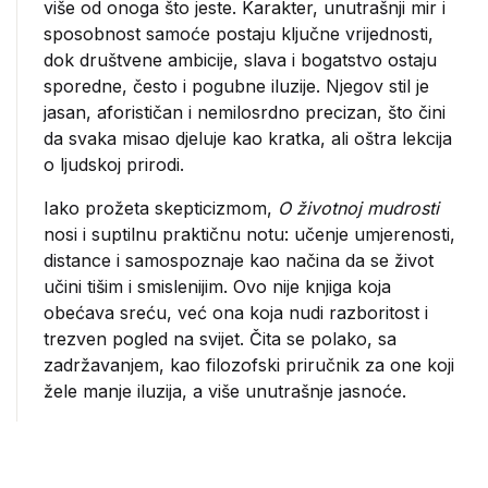
više od onoga što jeste. Karakter, unutrašnji mir i
sposobnost samoće postaju ključne vrijednosti,
dok društvene ambicije, slava i bogatstvo ostaju
sporedne, često i pogubne iluzije. Njegov stil je
jasan, aforističan i nemilosrdno precizan, što čini
da svaka misao djeluje kao kratka, ali oštra lekcija
o ljudskoj prirodi.
Iako prožeta skepticizmom,
O životnoj mudrosti
nosi i suptilnu praktičnu notu: učenje umjerenosti,
distance i samospoznaje kao načina da se život
učini tišim i smislenijim. Ovo nije knjiga koja
obećava sreću, već ona koja nudi razboritost i
trezven pogled na svijet. Čita se polako, sa
zadržavanjem, kao filozofski priručnik za one koji
žele manje iluzija, a više unutrašnje jasnoće.