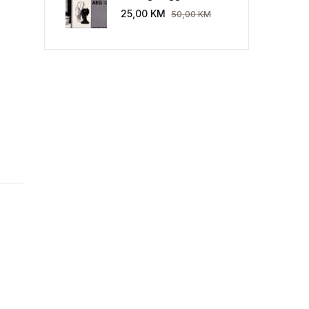
Industriekultur: Peter
25,00
KM
50,00
KM
Behrens und die AEG
1907-1914.