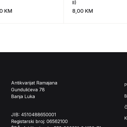
II)
00
KM
8,00
KM
st
Add to wishlist
Antikvarijat Ramajana
P
Gundulićeva 78
Banja Luka
B
Č
JIB: 4510488650001
K
Registarski broj: 06562100