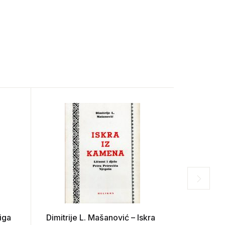
iga
Dimitrije L. Mašanović – Iskra
Erik-Eman