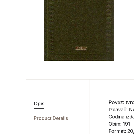
Povez: tvrd
Opis
Izdavač:
No
Godina izda
Product Details
Obim: 191
Format: 20