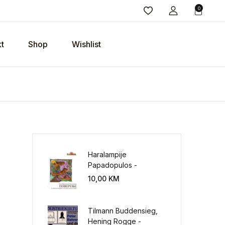
0
t
Shop
Wishlist
Haralampije
Papadopulos -
Poverenje: sloboda od
10,00
KM
potrebe za
kontrolisanjem sveta
Tilmann Buddensieg,
Hening Rogge -