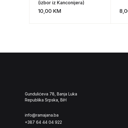
(izbor iz Kanconijera)
10,00
KM
8,
Add to wishli
Gundulićeva 78, Banja Luka
Republika Srpska, BiH
info@ramajana.ba
+387 64 44 04 922