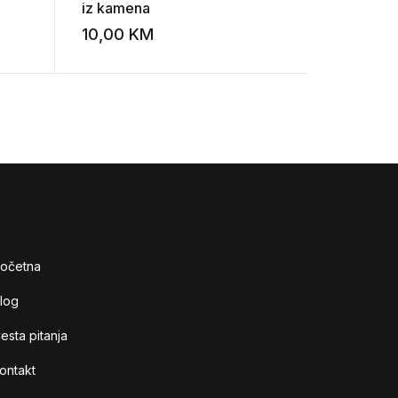
iz kamena
10,00
KM
7,00
KM
Add to wishlist
Add to wishlist
očetna
log
esta pitanja
ontakt