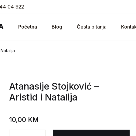
44 04 922
A
Početna
Blog
Česta pitanja
Kontak
 Natalija
Atanasije Stojković
–
Aristid i Natalija
10,00
KM
Atanasije Stojković - Aristid i Natalija količina