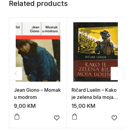
Related products
Jean Giono – Momak
Ričard Luelin – Kako
P
u modrom
je zelena bila moja
dolina
9,00
KM
15,00
KM
1
Add to wishlist
Add to 