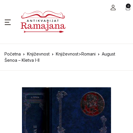
0
Početna
Književnost
Književnost>Romani
August
Šenoa – Kletva I-II