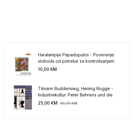
Haralampije Papadopulos - Poverenje:
sloboda od potrebe za kontrolisanjem
sveta
10,00
KM
Tilmann Buddensieg, Hening Rogge -
Industriekultur: Peter Behrens und die
AEG 1907-1914.
25,00
KM
50,00
KM