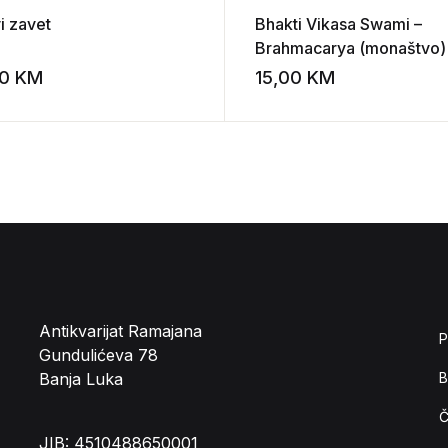
i zavet
Bhakti Vikasa Swami –
Brahmacarya (monaštvo)
svjesnosti Krišne /
00
KM
15,00
KM
st
Add to wishlist
Brahmacari čitanka
Antikvarijat Ramajana
P
Gundulićeva 78
Banja Luka
B
Č
JIB: 4510488650001