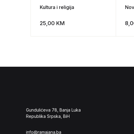
Kultura i religija
Nov
25,00
KM
8,
Add to wishli
Gundulićeva 78, Banja Luka
Republika Srpska, BiH
info@ramajana.ba