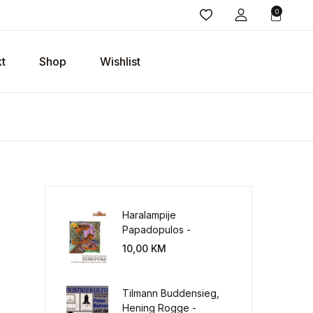
0
t
Shop
Wishlist
Haralampije
Papadopulos -
Poverenje: sloboda od
10,00
KM
potrebe za
kontrolisanjem sveta
Tilmann Buddensieg,
Hening Rogge -