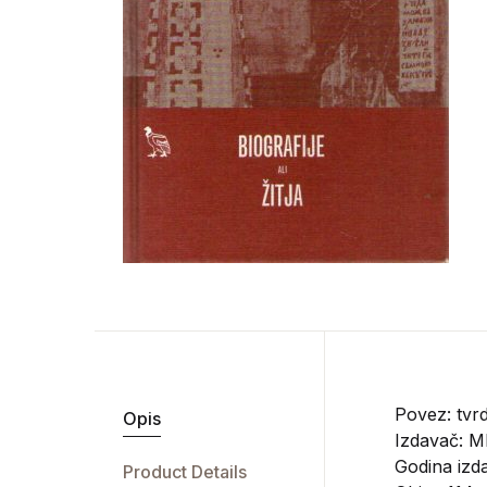
Povez: tvrd
Opis
Izdavač:
Ml
Godina izd
Product Details