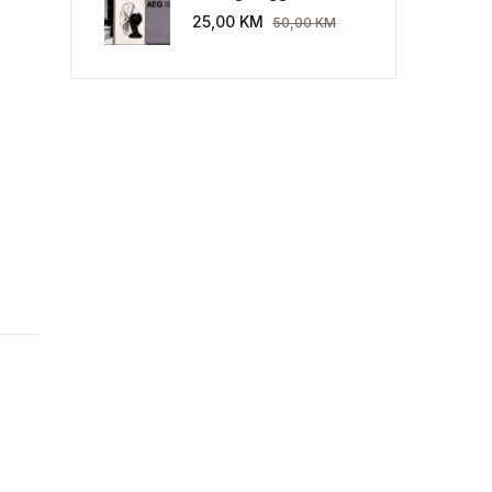
Industriekultur: Peter
25,00
KM
50,00
KM
Behrens und die AEG
1907-1914.