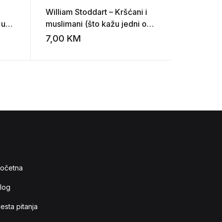
William Stoddart – Kršćani i
Svet Bibl
 u
muslimani (što kažu jedni o
drugima?)
7,00
KM
7,00
KM
Add to wishlist
Add to wishlist
očetna
log
esta pitanja