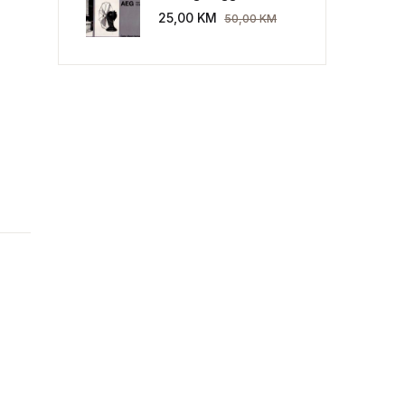
Industriekultur: Peter
25,00
KM
50,00
KM
Behrens und die AEG
1907-1914.