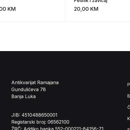
Pesnik i zavičaj
,00
KM
20,00
KM
st
Add to wishlist
Antikvarijat Ramajana
P
Gundulićeva 78
Banja Luka
B
Č
JIB: 4510488650001
K
Registarski broj: 06562100
ŽRČ: Addiko banka 552-000221-84156-71
S