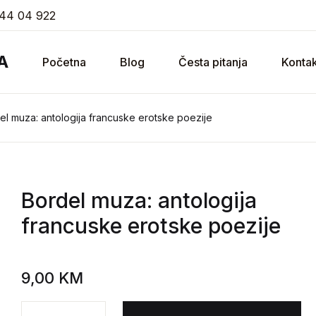
44 04 922
A
Početna
Blog
Česta pitanja
Kontak
el muza: antologija francuske erotske poezije
Bordel muza: antologija
francuske erotske poezije
9,00
KM
Bordel muza: antologija francuske erotske poezije ko