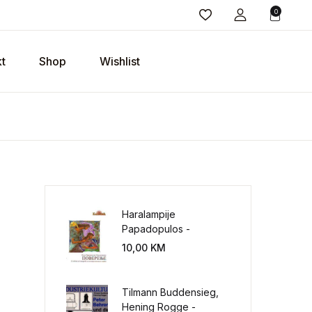
0
t
Shop
Wishlist
Haralampije
Papadopulos -
Poverenje: sloboda od
10,00
KM
potrebe za
kontrolisanjem sveta
Tilmann Buddensieg,
ličina
Hening Rogge -