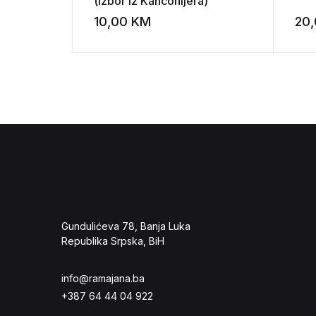
(izbor iz Kanconijera)
10,00
KM
20
Add to wishli
Gundulićeva 78, Banja Luka
Republika Srpska, BiH
info@ramajana.ba
+387 64 44 04 922