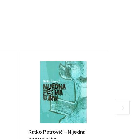
Ratko Petrović – Nijedna
Dragutin