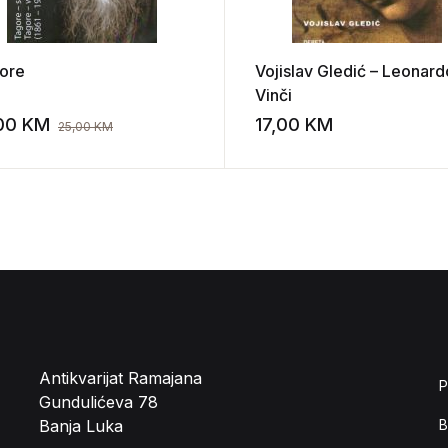
ore
Vojislav Gledić – Leonard
Vinči
,00
KM
17,00
KM
25,00
KM
st
Add to wishlist
Antikvarijat Ramajana
P
Gundulićeva 78
Banja Luka
B