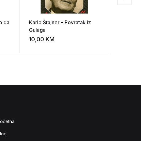
o da
Karlo Štajner – Povratak iz
Masimo F
Gulaga
10,00
KM
8,00
K
Add to wishlist
Add to wishlist
očetna
log