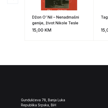
Džon O’ Nil – Nenadmašni
Tag
genije, život Nikole Tesle
15,00
KM
15
Add to wishli
Gundulićeva 78, Banja Luka
Republika Srpska, BiH