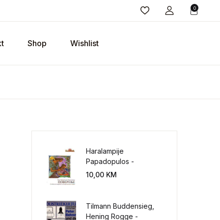
0
t
Shop
Wishlist
Haralampije
Papadopulos -
Poverenje: sloboda od
10,00
KM
potrebe za
kontrolisanjem sveta
Tilmann Buddensieg,
Hening Rogge -