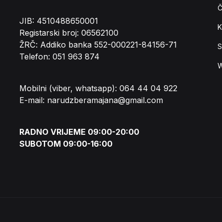
Č
JIB: 4510488650001
K
Registarski broj: 06562100
ŽRČ: Addiko banka 552-000221-84156-71
S
Telefon: 051 963 874
W
Mobilni (viber, whatsapp): 064 44 04 922
E-mail: narudzberamajana@gmail.com
RADNO VRIJEME 09:00-20:00
SUBOTOM 09:00-16:00