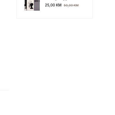
Industriekultur: Peter
25,00
KM
50,00
KM
Behrens und die AEG
1907-1914.