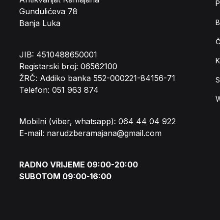
P
Gundulićeva 78
Banja Luka
B
Č
JIB: 4510488650001
K
Registarski broj: 06562100
ŽRČ: Addiko banka 552-000221-84156-71
S
Telefon: 051 963 874
W
Mobilni (viber, whatsapp): 064 44 04 922
E-mail: narudzberamajana@gmail.com
RADNO VRIJEME 09:00-20:00
SUBOTOM 09:00-16:00