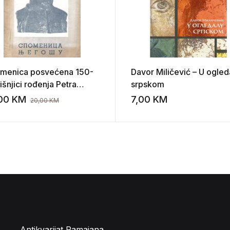
menica posvećena 150-
Davor Miličević – U ogled
šnjici rođenja Petra
srpskom
rovića-Njegoša
,00
KM
7,00
KM
20,00
KM
st
Add to wishlist
Antikvarijat Ramajana