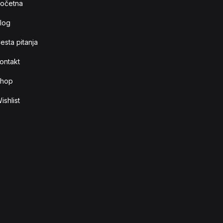
očetna
log
esta pitanja
ontakt
hop
ishlist