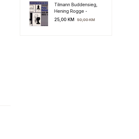
Tilmann Buddensieg,
 količina
Hening Rogge -
Industriekultur: Peter
25,00
KM
50,00
KM
Behrens und die AEG
1907-1914.