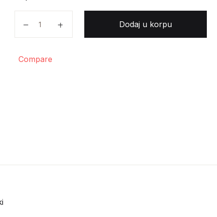
Božo Stojanović - Crtice o knjigama, idejama i ljudima
Dodaj u korpu
Compare
i