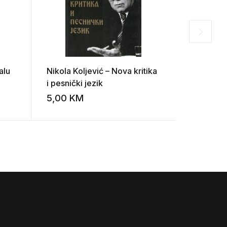
alu
Nikola Koljević – Nova kritika
Povijest 
i pesnički jezik
VII
5,00
KM
15,00
K
Add to wishlist
Add to wishlist