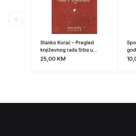
Stanko Korać – Pregled
Spo
književnog rada Srba u
godi
Hrvatskoj
Pet
25,00
KM
10
Add to wishli