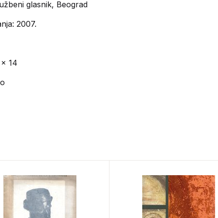
užbeni glasnik, Beograd
nja: 2007.
 x 14
vo