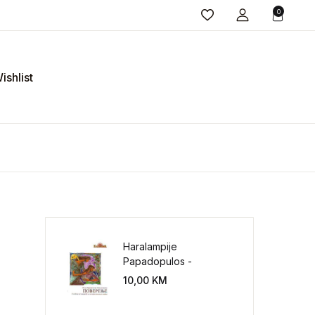
0
ishlist
Haralampije
Papadopulos -
Poverenje: sloboda od
10,00
KM
potrebe za
kontrolisanjem sveta