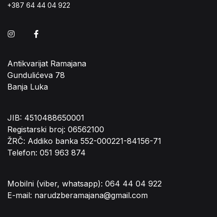
+387 64 44 04 922
Instagram
Facebook
Antikvarijat Ramajana
Gundulićeva 78
Banja Luka
JIB: 4510488650001
Registarski broj: 06562100
ŽRČ: Addiko banka 552-000221-84156-71
Telefon: 051 963 874
Mobilni (viber, whatsapp): 064 44 04 922
E-mail: narudzberamajana@gmail.com