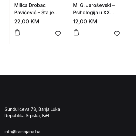
Milica Drobac
M. G. Jaroševski –
K
Pavićević – Šta je
Psihologija u XX
S
zapravo kreativnost?
stoljeću
s
22,00
KM
12,00
KM
3
Add to wishlist
Add to 
Gundulićeva 78, Banja Luka
Republika Srpska, BiH
info@ramajana.ba