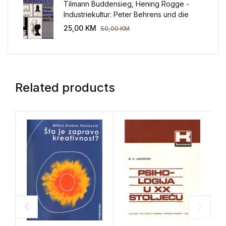
Tilmann Buddensieg, Hening Rogge -
Industriekultur: Peter Behrens und die
AEG 1907-1914.
25,00
KM
50,00
KM
Related products