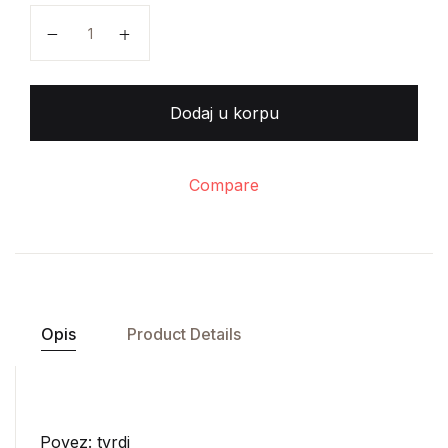
Branislav Petronijević - Psihologija količina
Dodaj u korpu
Compare
Opis
Product Details
Povez: tvrdi