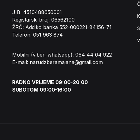
Č
JIB: 4510488650001
K
Registarski broj: 06562100
ŽRČ: Addiko banka 552-000221-84156-71
S
Telefon: 051 963 874
W
Mobilni (viber, whatsapp): 064 44 04 922
E-mail: narudzberamajana@gmail.com
RADNO VRIJEME 09:00-20:00
SUBOTOM 09:00-16:00