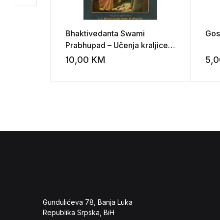
Bhaktivedanta Swami
Gos
Prabhupad – Učenja kraljice
Kunti
10,00
KM
5,
Add to wishli
Gundulićeva 78, Banja Luka
Republika Srpska, BiH