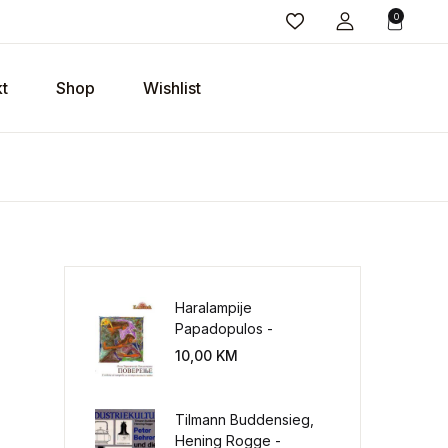
0
t
Shop
Wishlist
Haralampije
Papadopulos -
Poverenje: sloboda od
10,00
KM
potrebe za
kontrolisanjem sveta
Tilmann Buddensieg,
Hening Rogge -