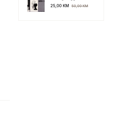
Industriekultur: Peter
25,00
KM
50,00
KM
Behrens und die AEG
1907-1914.