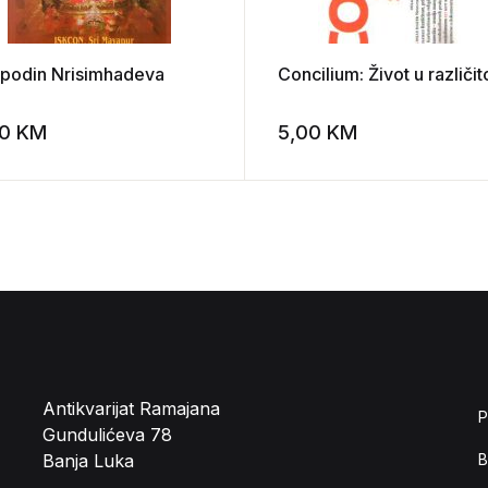
podin Nrisimhadeva
Concilium: Život u različit
00
KM
5,00
KM
st
Add to wishlist
Antikvarijat Ramajana
P
Gundulićeva 78
Banja Luka
B