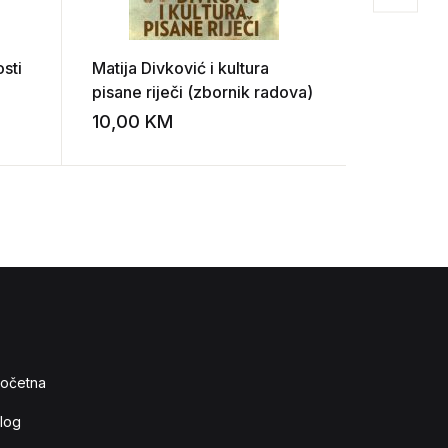
osti
Matija Divković i kultura
Novi zav
pisane riječi (zbornik radova)
10,00
KM
8,00
K
Add to wishlist
Add to wishlist
očetna
log