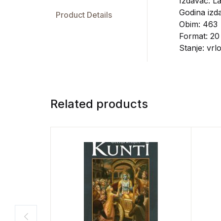
Izdavač:
L
Godina izda
Product Details
Obim: 463
Format: 20
Stanje: vrl
Related products