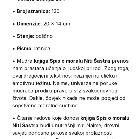
•
Broj stranica
: 130
•
Dimenzije
: 20 x 14 cm
•
Stanje
: odlično
•
Pismo
: latinica
• Mudra
knjiga Spis o moralu Niti Šastra
prenosi
nam prastara učenja o ljudskoj prirodi. Zbog toga,
ovaj dragocjeni tekst nosi neizmjernu etičku i
emotivnu težinu. Naime, univerzalne poruke
mudraca prodiru pravo u srž svakodnevnog
života. Dakle, čovjek nikada ne može pobjeći od
sopstvene moralne sudbine.
• Čitanje redova koje donosi
knjiga Spis o moralu
Niti Šastra
budi unutrašnji mir. Naime, drevni
savjeti ponosno prkose svakoj prolaznosti