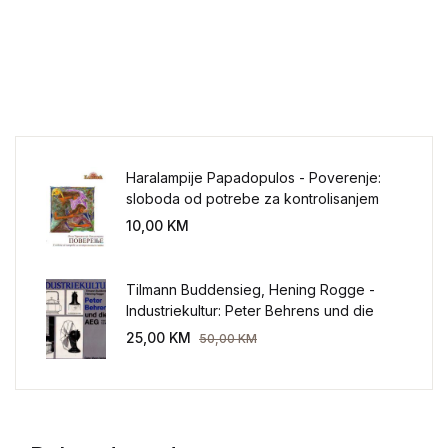
Haralampije Papadopulos - Poverenje:
sloboda od potrebe za kontrolisanjem
sveta
10,00
KM
Tilmann Buddensieg, Hening Rogge -
Industriekultur: Peter Behrens und die
AEG 1907-1914.
25,00
KM
50,00
KM