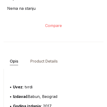
Nema na stanju
Compare
Opis
Product Details
•
Uvez
: tvrdi
•
Izdavač
Babun, Beograd
•
Godina izdanja
: 2017.