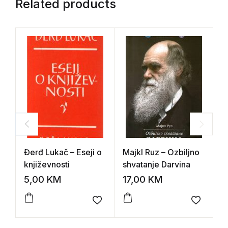
Related products
Đerđ Lukač – Eseji o
Majkl Ruz – Ozbiljno
R
književnosti
shvatanje Darvina
i
5,00
KM
17,00
KM
1
Add to wishlist
Add to 