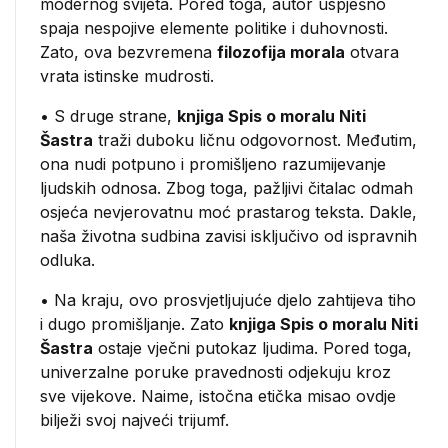
modernog svijeta. Pored toga, autor uspješno
spaja nespojive elemente politike i duhovnosti.
Zato, ova bezvremena
filozofija morala
otvara
vrata istinske mudrosti.
• S druge strane,
knjiga Spis o moralu Niti
Šastra
traži duboku ličnu odgovornost. Međutim,
ona nudi potpuno i promišljeno razumijevanje
ljudskih odnosa. Zbog toga, pažljivi čitalac odmah
osjeća nevjerovatnu moć prastarog teksta. Dakle,
naša životna sudbina zavisi isključivo od ispravnih
odluka.
• Na kraju, ovo prosvjetljujuće djelo zahtijeva tiho
i dugo promišljanje. Zato
knjiga Spis o moralu Niti
Šastra
ostaje vječni putokaz ljudima. Pored toga,
univerzalne poruke pravednosti odjekuju kroz
sve vijekove. Naime, istočna etička misao ovdje
bilježi svoj najveći trijumf.