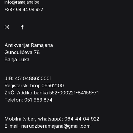
info@ramajana.ba
+387 64 44 04 922
Instagram
Facebook
Antikvarijat Ramajana
Gundulićeva 78
Banja Luka
JIB: 4510488650001
Registarski broj: 06562100
ŽRČ: Addiko banka 552-000221-84156-71
Telefon: 051 963 874
Mobilni (viber, whatsapp): 064 44 04 922
E-mail: narudzberamajana@gmail.com