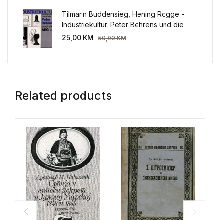
Tilmann Buddensieg, Hening Rogge -
Industriekultur: Peter Behrens und die
AEG 1907-1914.
25,00
KM
50,00
KM
Related products