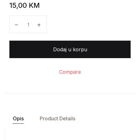
15,00
KM
Čarls Kindlberger - Svet u depresiji od 1929. do 1939.
Dodaj u korpu
Compare
Opis
Product Details