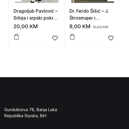
Dragoljub Pavlović –
Dr. Ferdo Šišić – J.
W
Srbija i srpski pokret
Štrosmajer i
D
u Južnoj Ugarskoj
južnoslovenska
K
20,00
KM
8,00
KM
1
10,00
KM
1848 i 1849
misao
Add to wishlist
Add to 
Gundulićeva 78, Banja Luka
Republika Srpska, BiH