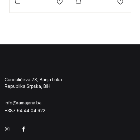
Add to wishlist
Add to 
Gundulićeva 78, Banja Luka
Republika Srpska, BiH
info@ramajana.ba
+387 64 44 04 922
Instagram
Facebook