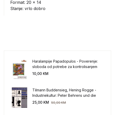
Format: 20 x 14
Stanje: vrlo dobro
Haralampije Papadopulos - Poverenje:
sloboda od potrebe za kontrolisanjem
sveta
10,00
KM
Tilmann Buddensieg, Hening Rogge -
Industriekultur: Peter Behrens und die
AEG 1907-1914.
25,00
KM
50,00
KM