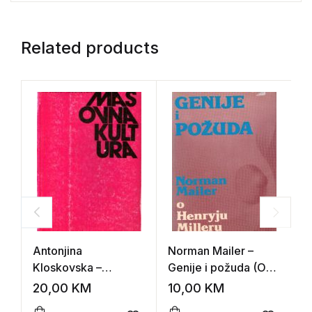
Related products
Antonjina
Norman Mailer –
S
Kloskovska –
Genije i požuda (O
H
Masovna kultura
Henryju Milleru)
20,00
KM
10,00
KM
1