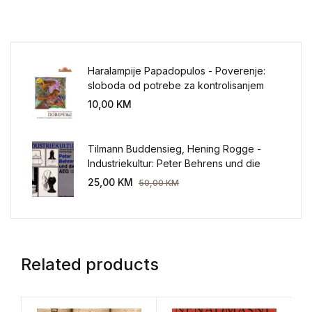
Haralampije Papadopulos - Poverenje:
sloboda od potrebe za kontrolisanjem
sveta
10,00
KM
Tilmann Buddensieg, Hening Rogge -
Industriekultur: Peter Behrens und die
AEG 1907-1914.
25,00
KM
50,00
KM
Related products