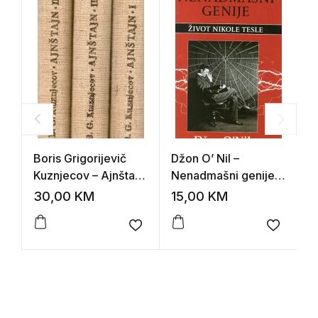
Boris Grigorijevič
Džon O’ Nil –
S
Kuznjecov – Ajnštajn
Nenadmašni genije,
D
I-III
život Nikole Tesle
b
30,00
KM
15,00
KM
1
Add to wishlist
Add to 