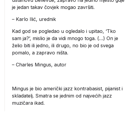
ustanovu Bellevue, zapravo na jedino mjesto gdje
je jedan takav čovjek mogao završiti.
– Karlo Ilić, urednik
Kad god se pogledao u ogledalo i upitao, ‘Tko
sam ja?’, mislio je da vidi mnogo toga. (…) On je
želio biti ili jedno, ili drugo, no bio je od svega
pomalo, a zapravo ništa.
– Charles Mingus, autor
Mingus je bio američki jazz kontrabasist, pijanist i
skladatelj. Smatra se jednim od najvećih jazz
muzičara ikad.