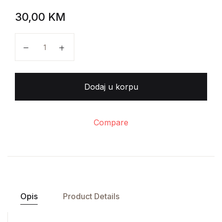
30,00
KM
Charles Mingus - Gore nego psetu količina
Dodaj u korpu
Compare
Opis
Product Details