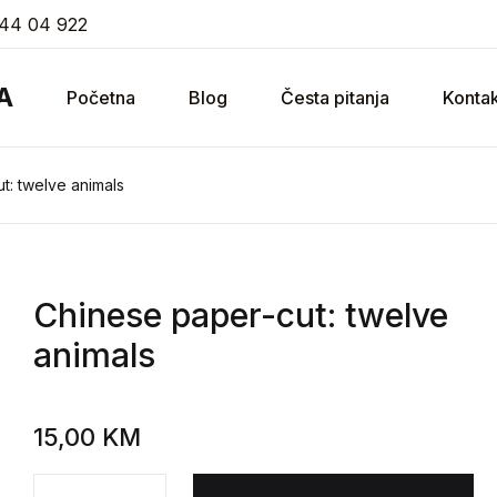
44 04 922
A
Početna
Blog
Česta pitanja
Kontak
t: twelve animals
Chinese paper-cut: twelve
animals
15,00
KM
Chinese paper-cut: twelve animals količina