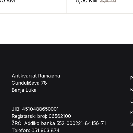
,00
KM
5,00
KM
25,00
KM
st
Add to wishlist
Antikvarijat Ramajana
P
Gundulićeva 78
Banja Luka
B
Č
JIB: 4510488650001
K
Registarski broj: 06562100
ŽRČ: Addiko banka 552-000221-84156-71
S
Telefon: 051 963 874