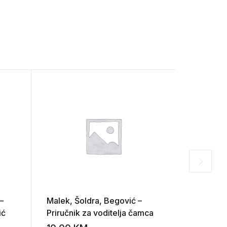
–
Malek, Šoldra, Begović –
Krojevi
ić
Priručnik za voditelja čamca