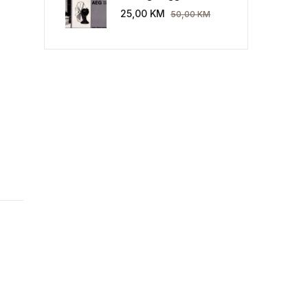
Industriekultur: Peter
25,00
KM
50,00
KM
Behrens und die AEG
1907-1914.