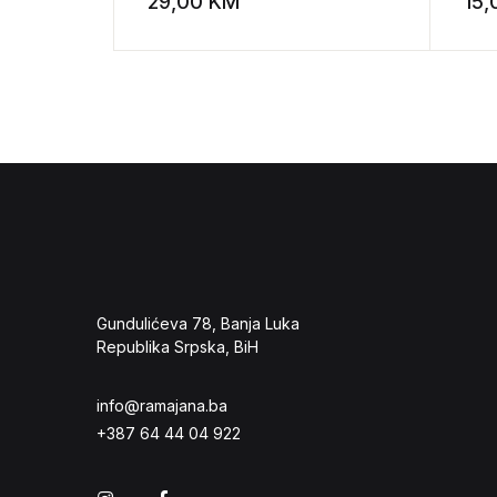
29,00
KM
15
Add to wishli
Gundulićeva 78, Banja Luka
Republika Srpska, BiH
info@ramajana.ba
+387 64 44 04 922