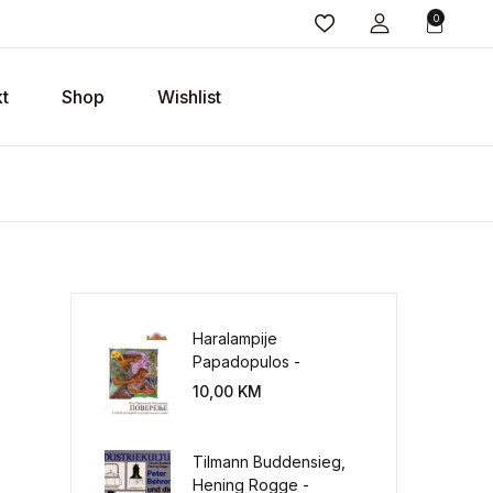
0
t
Shop
Wishlist
Haralampije
Papadopulos -
Poverenje: sloboda od
10,00
KM
potrebe za
kontrolisanjem sveta
Tilmann Buddensieg,
Hening Rogge -