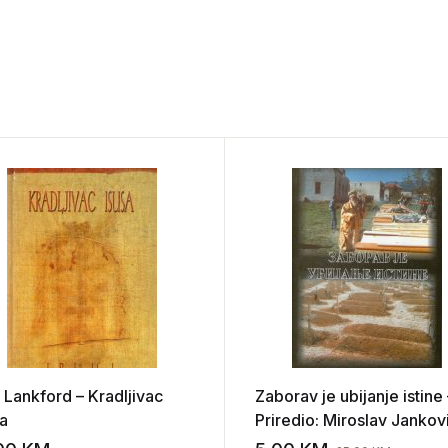
. Lankford – Kradljivac
Zaborav je ubijanje istine 
sa
Priredio: Miroslav Jankov