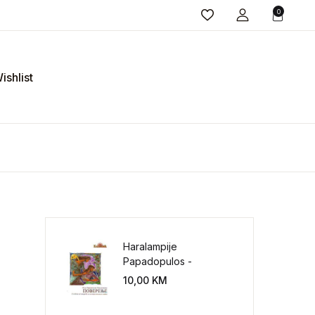
0
ishlist
Haralampije
Papadopulos -
Poverenje: sloboda od
10,00
KM
potrebe za
kontrolisanjem sveta