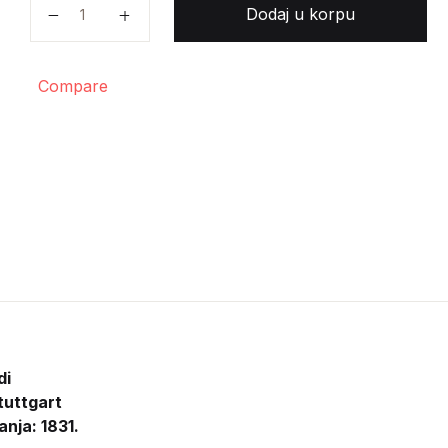
Cornelius Tacitus - Werke količina
Dodaj u korpu
Compare
di
tuttgart
anja: 1831.