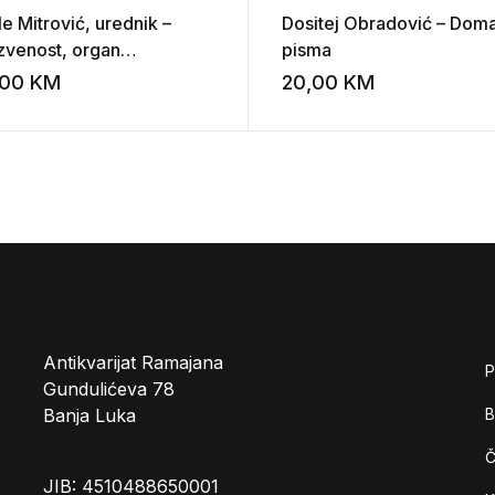
e Mitrović, urednik –
Dositej Obradović – Dom
zvenost, organ
pisma
oslavenoskog saveza
,00
KM
20,00
KM
st
Add to wishlist
zvenosti
Antikvarijat Ramajana
P
Gundulićeva 78
Banja Luka
B
Č
JIB: 4510488650001