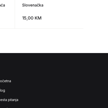
aća
Slovenačka
Veljko Mi
15,00
KM
10,00
K
Add to wishlist
Add to wishlist
očetna
log
esta pitanja