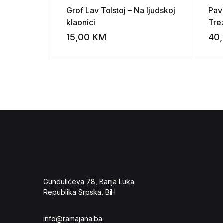
Grof Lav Tolstoj – Na ljudskoj
Pavl
klaonici
Tre
jug
15,00
KM
40
Add to wishli
tre
Gundulićeva 78, Banja Luka
Republika Srpska, BiH
info@ramajana.ba