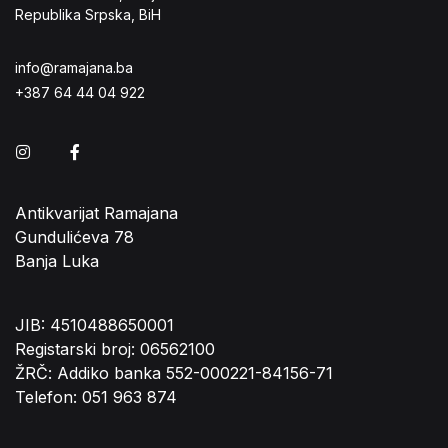
Republika Srpska, BiH
info@ramajana.ba
+387 64 44 04 922
Instagram
Facebook
Antikvarijat Ramajana
Gundulićeva 78
Banja Luka
JIB: 4510488650001
Registarski broj: 06562100
ŽRČ: Addiko banka 552-000221-84156-71
Telefon: 051 963 874