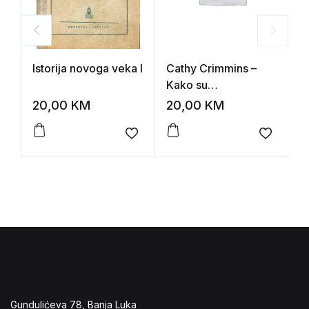
Istorija novoga veka I
Cathy Crimmins –
V
Kako su
S
homoseksualci
20,00
KM
20,00
KM
1
spasili civilizaciju
Add to wishlist
Add to 
Gundulićeva 78, Banja Luka