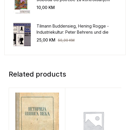
sveta
10,00
KM
Tilmann Buddensieg, Hening Rogge -
Industriekultur: Peter Behrens und die
AEG 1907-1914.
25,00
KM
50,00
KM
Related products