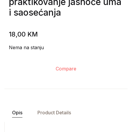
praktikovanje jasnoće uma
i saosećanja
18,00
KM
Nema na stanju
Compare
Opis
Product Details