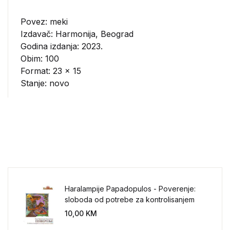
Povez: meki
Izdavač:
Harmonija, Beograd
Godina izdanja: 2023.
Obim: 100
Format: 23 x 15
Stanje: novo
Haralampije Papadopulos - Poverenje:
sloboda od potrebe za kontrolisanjem
sveta
10,00
KM