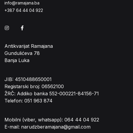
info@ramajana.ba
+387 64 44 04 922
Instagram
Facebook
Antikvarijat Ramajana
Gundulićeva 78
Banja Luka
JIB: 4510488650001
Registarski broj: 06562100
ŽRČ: Addiko banka 552-000221-84156-71
Telefon: 051 963 874
Mobilni (viber, whatsapp): 064 44 04 922
E-mail: narudzberamajana@gmail.com