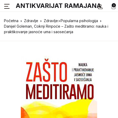
ANTIKVARIJAT RAMAJANA
0
Početna
Zdravlje
Zdravlje>Popularna psihologija
Danijel Goleman, Coknji Rinpoće – Zašto meditiramo: nauka i
praktikovanje jasnoće uma i saosećanja