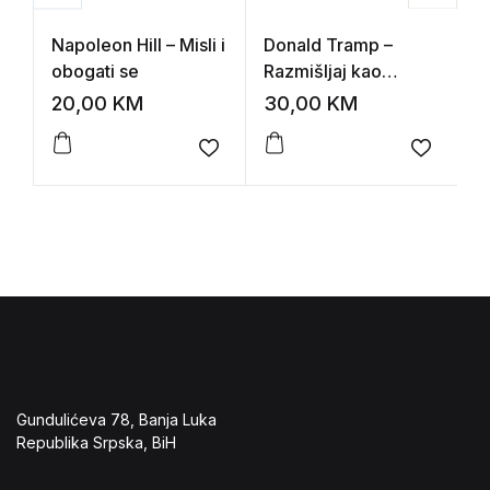
Napoleon Hill – Misli i
Donald Tramp –
I
obogati se
Razmišljaj kao
Š
šampion
20,00
KM
30,00
KM
1
Add to wishlist
Add to 
Gundulićeva 78, Banja Luka
Republika Srpska, BiH