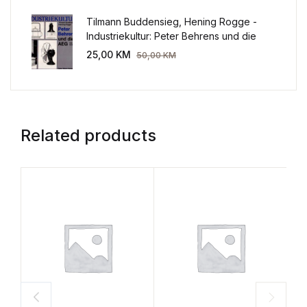
Tilmann Buddensieg, Hening Rogge -
Industriekultur: Peter Behrens und die
AEG 1907-1914.
25,00
KM
50,00
KM
Related products