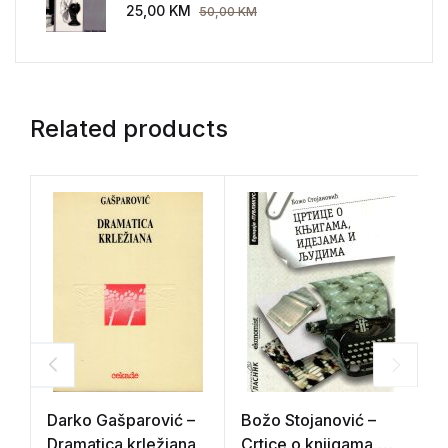
AEG 1907-1914.
25,00
KM
50,00
KM
Related products
Darko Gašparović –
Božo Stojanović –
“
Dramatica krležiana
Crtice o knjigama,
K