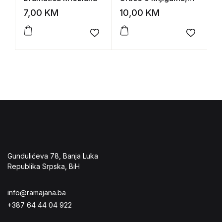
idejama i ljudima
F
7,00
KM
10,00
KM
1
P
K
Add to wishlist
Add to 
Gundulićeva 78, Banja Luka
Republika Srpska, BiH
info@ramajana.ba
+387 64 44 04 922