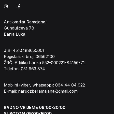
Instagram
Facebook
Antikvarijat Ramajana
Gundulićeva 78
Banja Luka
JIB: 4510488650001
Registarski broj: 06562100
ŽRČ: Addiko banka 552-000221-84156-71
Telefon: 051 963 874
Mobilni (viber, whatsapp): 064 44 04 922
E-mail: narudzberamajana@gmail.com
RADNO VRIJEME 09:00-20:00
SUBOTOM 09:00-16:00