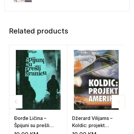
Related products
Đorđe Ličina –
Džerard Vilijams –
Đ
Špijuni su prešli
Koldic: projekt
V
granicu
Amerika