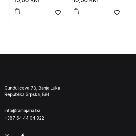
10,00
KM
10,00
KM
8
Add to wishlist
Add to 
Gundulićeva 78, Banja Luka
Republika Srpska, BiH
info@ramajana.ba
+387 64 44 04 922
Instagram
Facebook