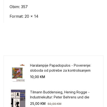
Obim: 357
Format: 20 x 14
Haralampije Papadopulos - Poverenje:
sloboda od potrebe za kontrolisanjem
sveta
10,00
KM
Tilmann Buddensieg, Hening Rogge -
Industriekultur: Peter Behrens und die
AEG 1907-1914.
25,00
KM
50,00
KM