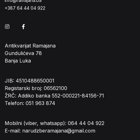
info@ramajana.ba
+387 64 44 04 922
Instagram
Facebook
Antikvarijat Ramajana
Gundulićeva 78
Banja Luka
JIB: 4510488650001
Registarski broj: 06562100
ŽRČ: Addiko banka 552-000221-84156-71
Telefon: 051 963 874
Mobilni (viber, whatsapp): 064 44 04 922
E-mail: narudzberamajana@gmail.com