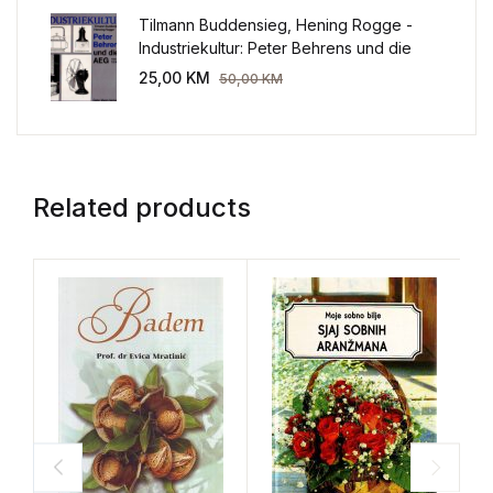
Tilmann Buddensieg, Hening Rogge -
Industriekultur: Peter Behrens und die
AEG 1907-1914.
25,00
KM
50,00
KM
Related products