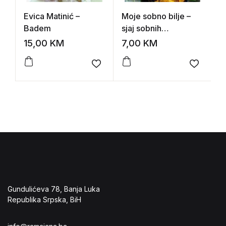
Evica Matinić –
Moje sobno bilje –
Ž
Badem
sjaj sobnih
U
aranžmana
15,00
KM
7,00
KM
1
Add to wishlist
Add to 
Gundulićeva 78, Banja Luka
Republika Srpska, BiH