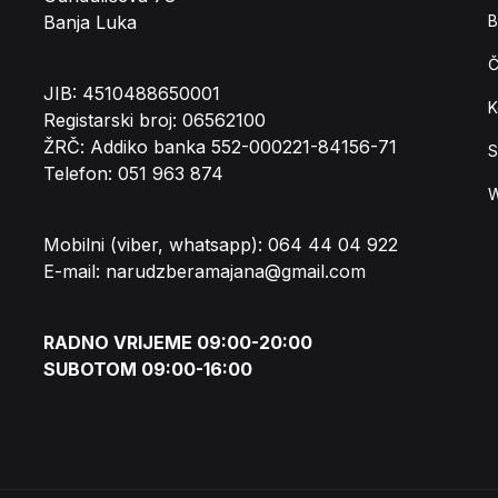
Banja Luka
B
Č
JIB: 4510488650001
K
Registarski broj: 06562100
ŽRČ: Addiko banka 552-000221-84156-71
S
Telefon: 051 963 874
W
Mobilni (viber, whatsapp): 064 44 04 922
E-mail: narudzberamajana@gmail.com
RADNO VRIJEME 09:00-20:00
SUBOTOM 09:00-16:00