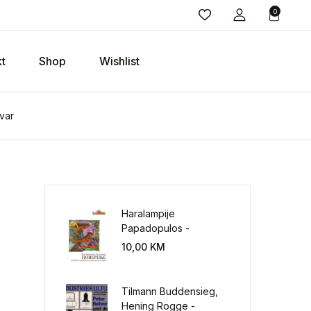
0
t
Shop
Wishlist
var
Haralampije
Papadopulos -
Poverenje: sloboda od
10,00
KM
potrebe za
kontrolisanjem sveta
Tilmann Buddensieg,
Hening Rogge -