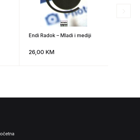
Endi Radok – Mladi i mediji
H. Dž. Ve
rad, blag
ljudskoga 
26,00
KM
60,00
K
Add to wishlist
Add to wishlist
očetna