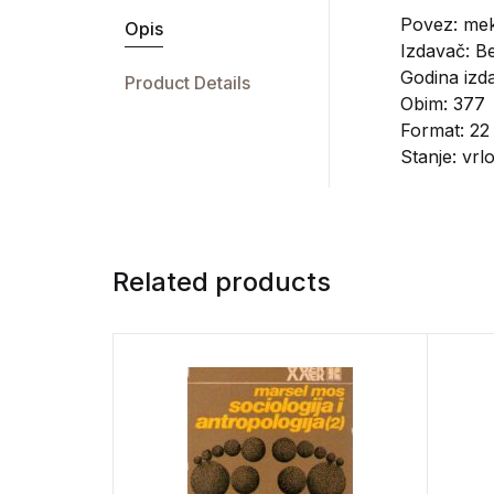
Povez: mek
Opis
Izdavač:
B
Godina izda
Product Details
Obim: 377
Format: 22
Stanje: vrl
Related products