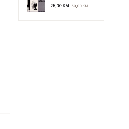
Industriekultur: Peter
25,00
KM
50,00
KM
Behrens und die AEG
1907-1914.