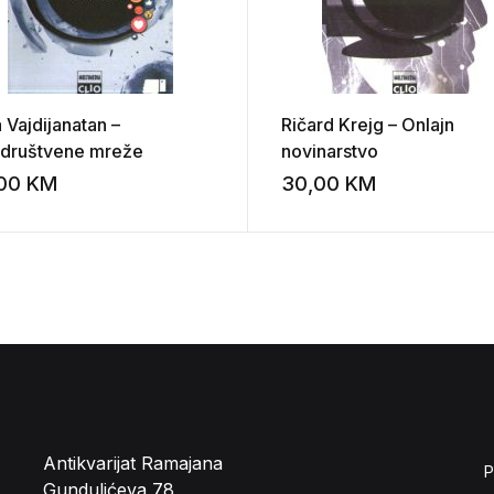
 Vajdijanatan –
Ričard Krejg – Onlajn
idruštvene mreže
novinarstvo
,00
KM
30,00
KM
st
Add to wishlist
Antikvarijat Ramajana
P
Gundulićeva 78