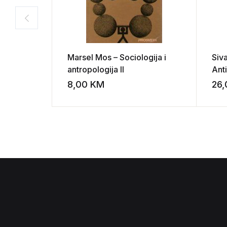
Marsel Mos – Sociologija i
Siva
antropologija II
Ant
8,00
KM
26
Add to wishli