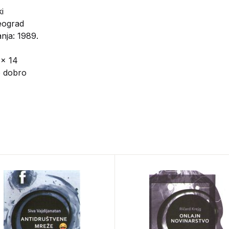
i
eograd
nja: 1989.
 x 14
o dobro