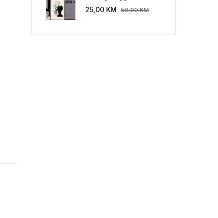
Industriekultur: Peter
25,00
KM
50,00
KM
Behrens und die AEG
1907-1914.