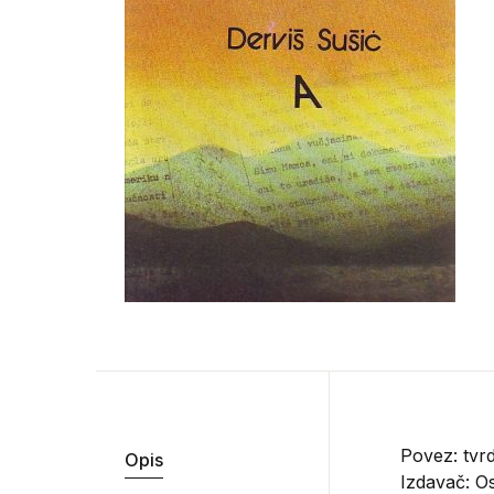
Povez: tvr
Opis
Izdavač:
Os