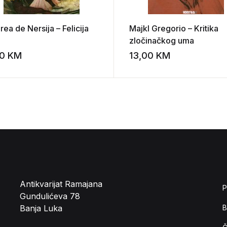
ea de Nersija – Felicija
Majkl Gregorio – Kritika
zločinačkog uma
00
KM
13,00
KM
st
Add to wishlist
Antikvarijat Ramajana
P
Gundulićeva 78
Banja Luka
B