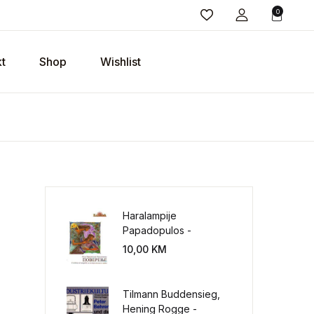
0
t
Shop
Wishlist
Haralampije
Papadopulos -
Poverenje: sloboda od
10,00
KM
potrebe za
kontrolisanjem sveta
Tilmann Buddensieg,
Hening Rogge -