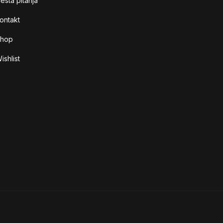
esta pitanja
ontakt
hop
ishlist