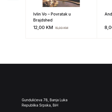
Ivlin Vo – Povratak u
Andr
Brajdshed
12,00
KM
8,
15,00
KM
Add to wishli
Gundulićeva 78, Banja Luka
Republika Srpska, BiH