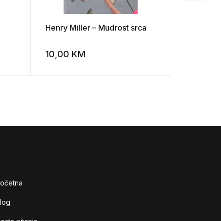
Henry Miller – Mudrost srca
Masimo F
10,00
KM
8,00
K
Add to wishlist
Add to wishlist
očetna
log