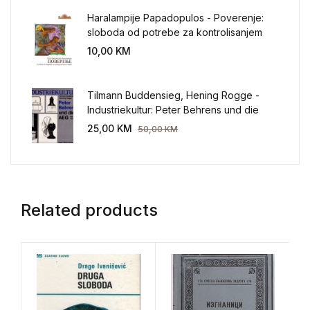
Haralampije Papadopulos - Poverenje:
sloboda od potrebe za kontrolisanjem
sveta
10,00
KM
Tilmann Buddensieg, Hening Rogge -
Industriekultur: Peter Behrens und die
AEG 1907-1914.
25,00
KM
50,00
KM
Related products