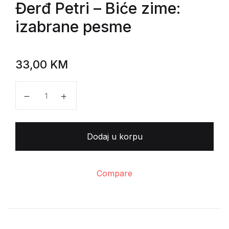
Đerđ Petri
– Biće zime:
izabrane pesme
33,00
KM
Đerđ Petri - Biće zime: izabrane pesme količina
Dodaj u korpu
Compare