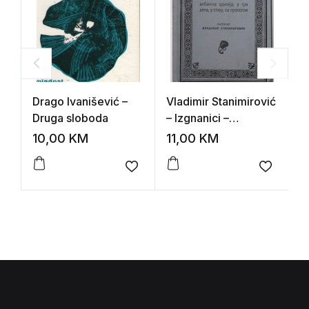
Drago Ivanišević –
Vladimir Stanimirović
M
Druga sloboda
– Izgnanici –
P
Albanska odiseja, u
A
10,00
KM
11,00
KM
2
tri dela, u stihu, sa
Z
prologom
L
Add to wishlist
Add to 
–