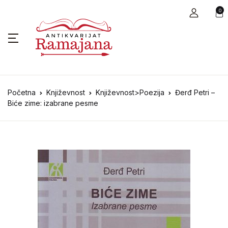
0
Početna
Književnost
Književnost>Poezija
Đerđ Petri –
Biće zime: izabrane pesme