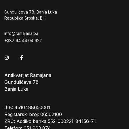
Gundulićeva 78, Banja Luka
Republika Srpska, BiH
info@ramajana.ba
+387 64 44 04 922
Instagram
Facebook
Antikvarijat Ramajana
Gundulićeva 78
Banja Luka
JIB: 4510488650001
Registarski broj: 06562100
ŽRČ: Addiko banka 552-000221-84156-71
Telefon: 051 963 874