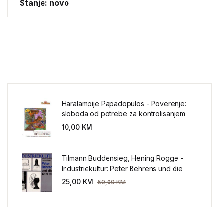
Stanje: novo
Haralampije Papadopulos - Poverenje:
sloboda od potrebe za kontrolisanjem
sveta
10,00
KM
Tilmann Buddensieg, Hening Rogge -
Industriekultur: Peter Behrens und die
AEG 1907-1914.
25,00
KM
50,00
KM