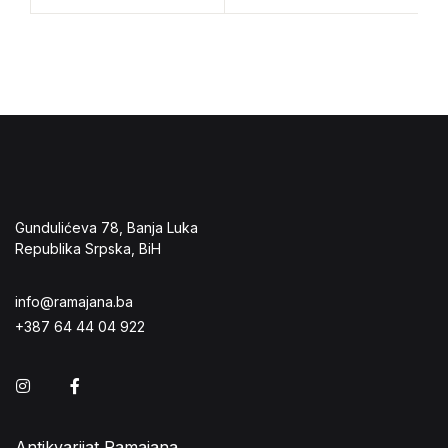
Gundulićeva 78, Banja Luka
Republika Srpska, BiH
info@ramajana.ba
+387 64 44 04 922
Instagram
Facebook
Antikvarijat Ramajana