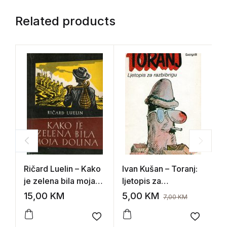
Related products
Ričard Luelin – Kako
Ivan Kušan – Toranj:
A
je zelena bila moja
ljetopis za
R
dolina
razbribrigu
15,00
KM
5,00
KM
1
7,00
KM
Add to wishlist
Add to 