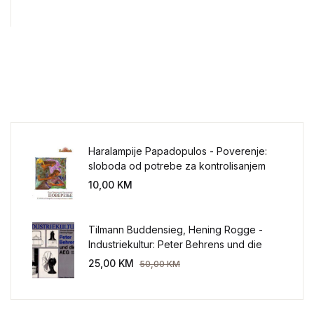
Haralampije Papadopulos - Poverenje:
sloboda od potrebe za kontrolisanjem
sveta
10,00
KM
Tilmann Buddensieg, Hening Rogge -
Industriekultur: Peter Behrens und die
AEG 1907-1914.
25,00
KM
50,00
KM