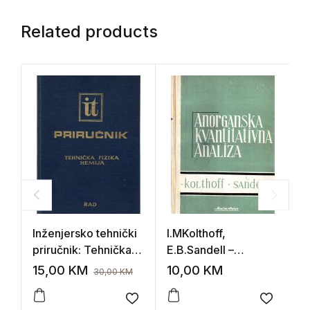
Related products
Inženjersko tehnički
I.MKolthoff,
V
priručnik: Tehnička
E.B.Sandell –
K
fizika i Hemija
Anorganska
h
15,00
KM
10,00
KM
5
30,00
KM
kvantitativna analiza
v
Add to wishlist
Add to 