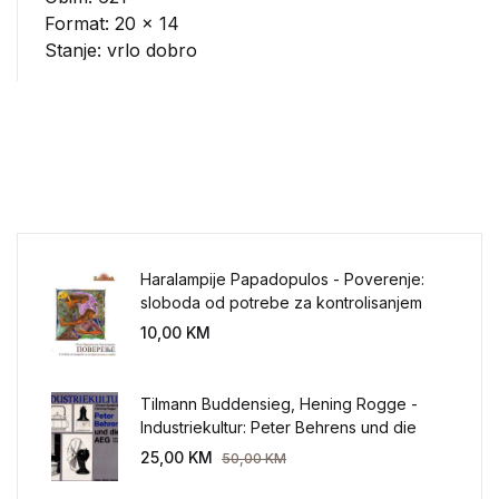
Format: 20 x 14
Stanje: vrlo dobro
Haralampije Papadopulos - Poverenje:
sloboda od potrebe za kontrolisanjem
sveta
10,00
KM
Tilmann Buddensieg, Hening Rogge -
Industriekultur: Peter Behrens und die
AEG 1907-1914.
25,00
KM
50,00
KM