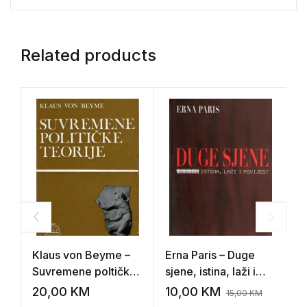
Related products
Klaus von Beyme –
Erna Paris – Duge
M
Suvremene poltičke
sjene, istina, laži i
E
teorije
povijest
20,00
KM
10,00
KM
1
15,00
KM