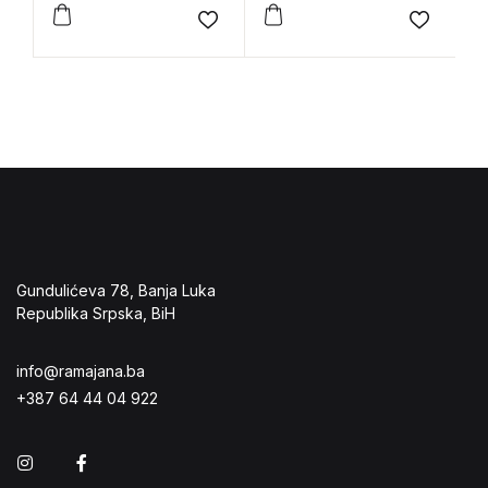
Add to wishlist
Add to 
Gundulićeva 78, Banja Luka
Republika Srpska, BiH
info@ramajana.ba
+387 64 44 04 922
Instagram
Facebook