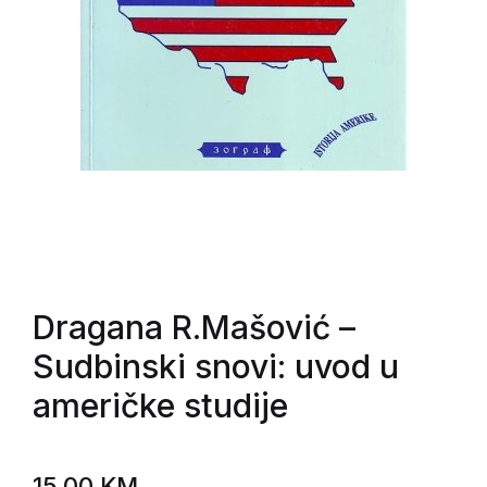
Dragana R.Mašović
–
Sudbinski snovi: uvod u
američke studije
15,00
KM