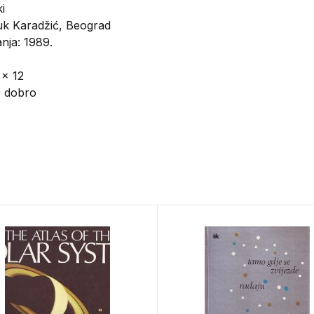
i
k Karadžić, Beograd
nja: 1989.
 x 12
o dobro