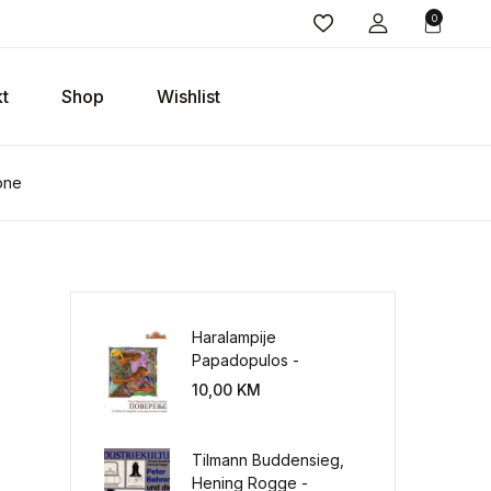
0
t
Shop
Wishlist
one
Haralampije
Papadopulos -
Poverenje: sloboda od
10,00
KM
potrebe za
kontrolisanjem sveta
Tilmann Buddensieg,
Hening Rogge -