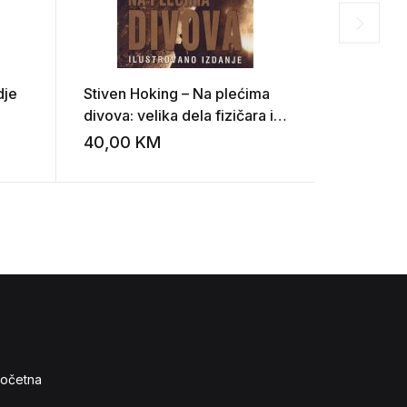
dje
Stiven Hoking – Na plećima
Arthur C. 
divova: velika dela fizičara i
budućnos
astronoma (ilustrovano
40,00
KM
15,00
K
Add to wishlist
Add to wishlist
izdanje)
očetna