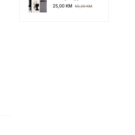
Industriekultur: Peter
25,00
KM
50,00
KM
Behrens und die AEG
1907-1914.