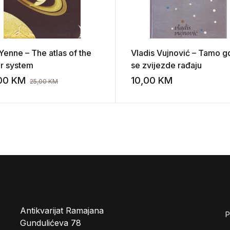
 Yenne – The atlas of the
Vladis Vujnović – Tamo g
ar system
se zvijezde rađaju
,00
KM
10,00
KM
25,00
KM
st
Add to wishlist
Antikvarijat Ramajana
P
Gundulićeva 78