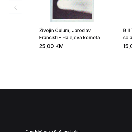
Živojin Ćulum, Jaroslav
Bill
Francisti – Halejeva kometa
sol
25,00
KM
15
Add to wishli
Gundulićeva 78, Banja Luka