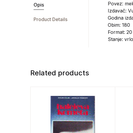
Povez: mek
Opis
Izdavač:
Vu
Godina izda
Product Details
Obim: 180
Format: 20
Stanje: vrl
Related products